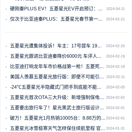
硬刚秦PLUS EV！五菱星光EV开启预订：预售10.98万起
2024-04-11
仅次于比亚迪秦PLUS：五菱星光春节第一周销量位列15万元内插混第二
2024-02-21
五菱星光遭集体投诉！车主：17号提车 19号就恶意降价6千
2024-02-20
五菱星光跟进比亚迪秦降价6000元 车评人：是为了蹭流量
2024-02-19
比亚迪打响龙年车市价格战第一枪！五菱死磕：星光顶配降至9.98万
2024-02-19
美国人羡慕五菱星光旅行版：即便不可能引进、也希望能量产
2024-02-11
-24℃五菱星光半隐藏式门把手到底能不能防冻 官方实测来了
2024-02-05
五菱星光首次OTA三大升级：新增强制保电记忆功能 减少重复操作
2024-02-02
五菱要出旅行车了！星光黑武士旅行版设计图首曝：颜值巅峰
2024-02-01
破万！五菱星光1月热销10005台：8.88万的插混轿车卖疯了
2024-02-01
五菱星光冰雪极寒天气怎样保住续航里程 官方回应来了
2024-01-31