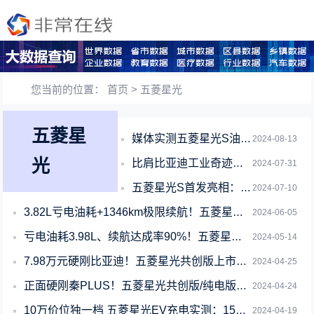
您当前的位置：
首页
> 五菱星光
五菱星
媒体实测五菱星光S油耗3.5L/100km 出行能耗成本堪比坐公交
2024-08-13
光
比肩比亚迪工业奇迹！五菱星光S插混版 百公里油耗3字开头
2024-07-31
五菱星光S首发亮相：车内配齐彩电、大沙发 10万块冲不冲
2024-07-10
3.82L亏电油耗+1346km极限续航！五菱星光拿下紧凑型轿车续航冠军
2024-06-05
亏电油耗3.98L、续航达成率90%！五菱星光共创版问答第一期发布
2024-05-14
7.98万元硬刚比亚迪！五菱星光共创版上市：插混纯电双动力
2024-04-25
正面硬刚秦PLUS！五菱星光共创版/纯电版将于4月25日上市
2024-04-24
10万价位独一档 五菱星光EV充电实测：15分钟续航200公里
2024-04-19