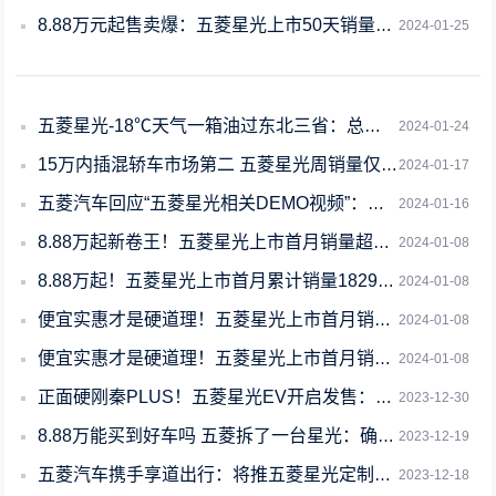
8.88万元起售卖爆：五菱星光上市50天销量超2.2万台
2024-01-25
五菱星光-18℃天气一箱油过东北三省：总续航940.5km 百公里平均油耗5.6
2024-01-24
15万内插混轿车市场第二 五菱星光周销量仅次于比亚迪秦Plus
2024-01-17
五菱汽车回应“五菱星光相关DEMO视频”：非官方行为 已报案
2024-01-16
8.88万起新卷王！五菱星光上市首月销量超1.8万台：男性用户占比近7成
2024-01-08
8.88万起！五菱星光上市首月累计销量18294台 稳占15万内插混轿车第二
2024-01-08
便宜实惠才是硬道理！五菱星光上市首月销量1.8万台：插混第二
2024-01-08
便宜实惠才是硬道理！五菱星光上市首月销量1.89万台：插混第二
2024-01-08
正面硬刚秦PLUS！五菱星光EV开启发售：预售价12.98万元
2023-12-30
8.88万能买到好车吗 五菱拆了一台星光：确实硬核
2023-12-19
五菱汽车携手享道出行：将推五菱星光定制版网约车
2023-12-18