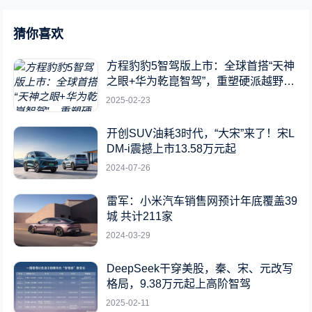
猜你喜欢
方程豹豹5智驾版上市：全球首搭“天神
之眼+华为乾崑智驾”，重塑硬派越野新
标杆
2025-02-23
开创SUV油耗3时代，“大宋”来了！宋L
DM-i震撼上市13.58万元起
2024-07-26
雷军：小米汽车销售网预计年底覆盖39
城 共计211家
2024-03-29
DeepSeek干穿美股，秦、宋、元改写
格局，9.38万元起上高阶智驾
2025-02-11