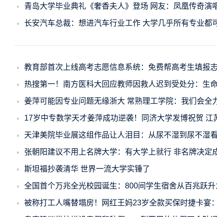
青岛大学毕业典礼《奢香夫人》登场 网友：凤凰传奇演
长安汽车总裁：想进汽车行业工作 大学几乎所有专业都
教育部首次上线高考志愿信息系统：免费帮高考生填报
热搜第一！南方医科大回应教师因救人迟到受处分：生
姜萍可能因专业问题无缘浙大 常熟理工学院：我们会全
17岁中专数学天才姜萍成功逆袭！同济大学发博祝贺 江
天津美院毕业展这组作品让人泪目：从尿不湿到尿不湿看
张朝阳建议不用上名牌大学：有大学上就行 非名牌决定
斯坦福抄袭清华 世界一流大学实锤了
全国首个万兆全光校园诞生：800间学生宿舍从百兆跃升
被称打工人嘴替塌房！网红王妈23岁全款买保时捷卡宴：