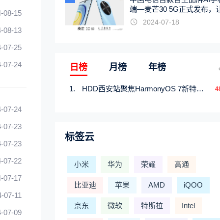
端—麦芒30 5G正式发布，
-08-15
触手可及
2024-07-18
-08-13
-07-25
-07-24
日榜
月榜
年榜
HDD西安站聚焦HarmonyOS 7新特性，解锁从互联到智能的应用开发新范式
4
-07-24
-07-23
标签云
-07-23
-07-22
小米
华为
荣耀
高通
-07-17
比亚迪
苹果
AMD
iQOO
4-07-11
京东
微软
特斯拉
Intel
-07-09