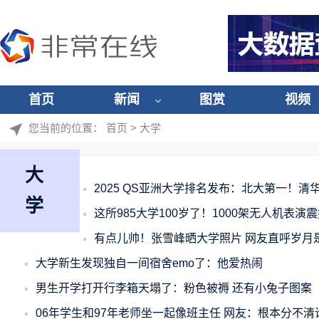
首页
新闻
图赏
视频
您当前的位置：
首页
> 大学
大
2025 QS亚洲大学排名发布：北大第一！
学
这所985大学100岁了！1000架无人机表演
有点儿帅！张雪峰晒大学照片 网友直呼岁月
大学新生发现独自一间宿舍emo了：他爱热闹
男生开学打开行李箱天塌了：粉色被褥 还有小兔子图案
06年学生和97年老师坐一起像班主任 网友：根本分不清