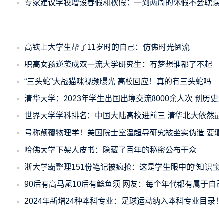
专家建议学校增设春假和秋假：一到两周的休假不会耽
高铁上大学生帮了11岁时的自己：仿佛时光倒流
职高女孩逆袭成双一流大学研究生：有梦想谁都了不起
“三头蛇”大战猫咪视频曝光 高校回应！真的有三头蛇吗
清华大学：2023年学生出国出境交流8000余人次 创历
世界大学学科排名：中国大陆高校进前三 清华北大依然
号称颠覆物理学！美国院士室温超导研究被坐实伪造 要
哈佛大学下架人皮书：隐藏了百年的秘密公布于众
浙大学霸整理151份笔记被疯抢：这是学生眼中的“知识宝
90后有高马尾10后有鲶鱼须 网友：每个年代都有属于自
2024年新增24种本科专业：足球运动纳入本科专业目录