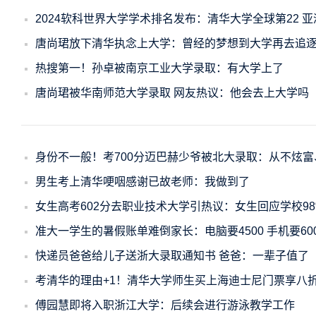
2024软科世界大学学术排名发布：清华大学全球第22 
唐尚珺放下清华执念上大学：曾经的梦想到大学再去追
热搜第一！孙卓被南京工业大学录取：有大学上了
唐尚珺被华南师范大学录取 网友热议：他会去上大学吗
身份不一般！考700分迈巴赫少爷被北大录取：从不炫
男生考上清华哽咽感谢已故老师：我做到了
女生高考602分去职业技术大学引热议：女生回应学校9
准大一学生的暑假账单难倒家长：电脑要4500 手机要60
快递员爸爸给儿子送浙大录取通知书 爸爸：一辈子值了
考清华的理由+1！清华大学师生买上海迪士尼门票享八折
傅园慧即将入职浙江大学：后续会进行游泳教学工作