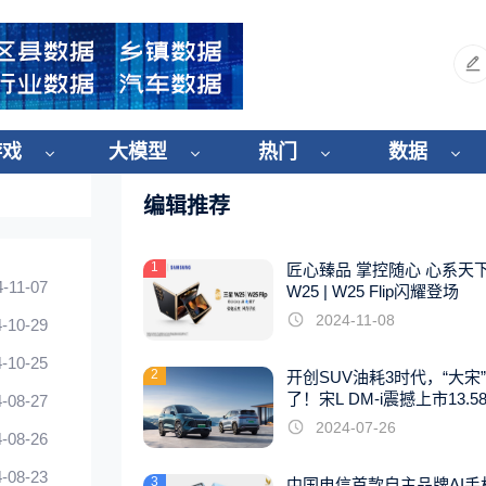
游戏
大模型
热门
数据
编辑推荐
1
匠心臻品 掌控随心 心系天
4-11-07
W25 | W25 Flip闪耀登场
2024-11-08
-10-29
-10-25
2
开创SUV油耗3时代，“大宋
了！宋L DM-i震撼上市13.5
-08-27
起
2024-07-26
-08-26
-08-23
3
中国电信首款自主品牌AI手