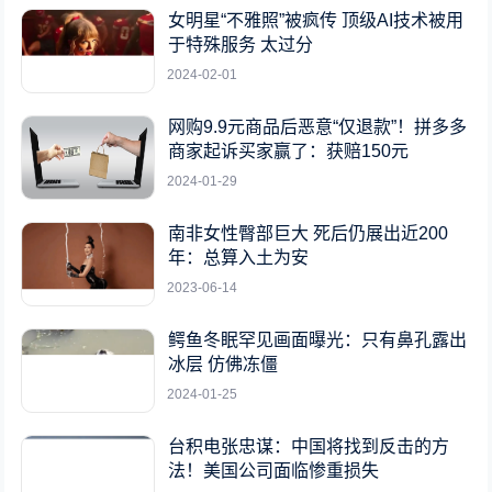
女明星“不雅照”被疯传 顶级AI技术被用
于特殊服务 太过分
2024-02-01
网购9.9元商品后恶意“仅退款”！拼多多
商家起诉买家赢了：获赔150元
2024-01-29
南非女性臀部巨大 死后仍展出近200
年：总算入土为安
2023-06-14
鳄鱼冬眠罕见画面曝光：只有鼻孔露出
冰层 仿佛冻僵
2024-01-25
台积电张忠谋：中国将找到反击的方
法！美国公司面临惨重损失