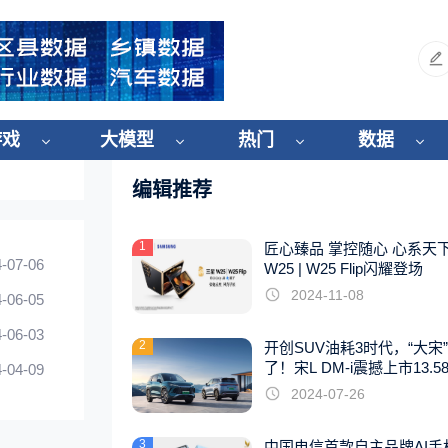
游戏
大模型
热门
数据
编辑推荐
1
匠心臻品 掌控随心 心系天
-07-06
W25 | W25 Flip闪耀登场
2024-11-08
-06-05
-06-03
2
开创SUV油耗3时代，“大宋
了！宋L DM-i震撼上市13.5
-04-09
起
2024-07-26
3
中国电信首款自主品牌AI手