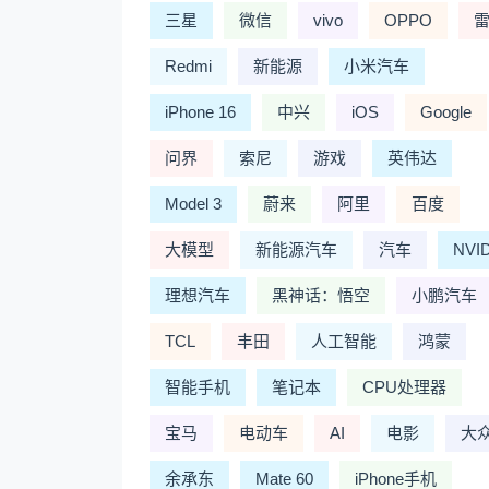
三星
微信
vivo
OPPO
Redmi
新能源
小米汽车
iPhone 16
中兴
iOS
Google
问界
索尼
游戏
英伟达
Model 3
蔚来
阿里
百度
大模型
新能源汽车
汽车
NVI
理想汽车
黑神话：悟空
小鹏汽车
TCL
丰田
人工智能
鸿蒙
智能手机
笔记本
CPU处理器
宝马
电动车
AI
电影
大
余承东
Mate 60
iPhone手机