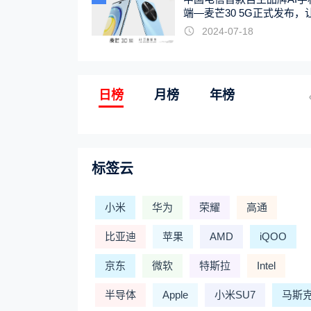
端—麦芒30 5G正式发布，
触手可及
2024-07-18
日榜
月榜
年榜
标签云
小米
华为
荣耀
高通
比亚迪
苹果
AMD
iQOO
京东
微软
特斯拉
Intel
半导体
Apple
小米SU7
马斯