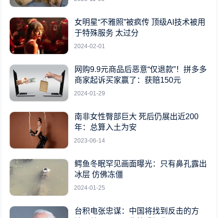
女明星“不雅照”被疯传 顶级AI技术被用
于特殊服务 太过分
2024-02-01
网购9.9元商品后恶意“仅退款”！拼多多
商家起诉买家赢了：获赔150元
2024-01-29
南非女性臀部巨大 死后仍展出近200
年：总算入土为安
2023-06-14
鳄鱼冬眠罕见画面曝光：只有鼻孔露出
冰层 仿佛冻僵
2024-01-25
台积电张忠谋：中国将找到反击的方