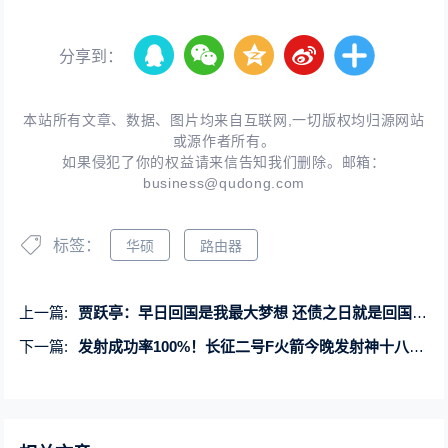
分享到：
本站所有文章、数据、图片均来自互联网,一切版权均归源网站
或源作者所有。
如果侵犯了你的权益请来信告知我们删除。邮箱：
business@qudong.com
标签：
华硕
路由器
上一篇:
贾跃亭：早日回国是我最大梦想 还债之日就是回国之时
下一篇:
发射成功率100%！长征二号F火箭今晚发射神十八飞船