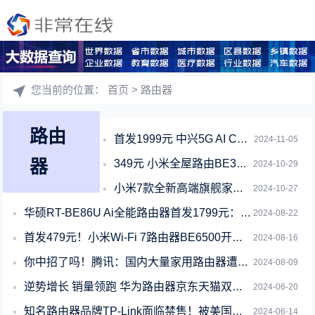
您当前的位置：
首页
> 路由器
路由
首发1999元 中兴5G AI CPE G5 Pro路由器发布：峰值速率7200
2024-11-05
器
349元 小米全屋路由BE3600 Pro发布：全屋Wi-Fi 7覆盖
2024-10-29
小米7款全新高端旗舰家电10月29日见：冰箱、路由器、电视全都有
2024-10-27
华硕RT-BE86U Ai全能路由器首发1799元：1GB内存、支持Wi-Fi
2024-08-22
首发479元！小米Wi-Fi 7路由器BE6500开售：全2.5G网口
2024-08-16
你中招了吗！腾讯：国内大量家用路由器遭DNS劫持 教你自查
2024-08-09
逆势增长 销量领跑 华为路由器京东天猫双平台销售额冠军！
2024-06-20
知名路由器品牌TP-Link面临禁售！被美国认定侵权
2024-06-14