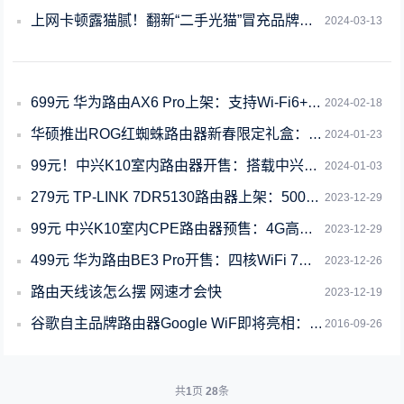
上网卡顿露猫腻！翻新“二手光猫”冒充品牌新货案破获
2024-03-13
699元 华为路由AX6 Pro上架：支持Wi-Fi6+、7200Mbps速率
2024-02-18
华硕推出ROG红蜘蛛路由器新春限定礼盒：双2.5G千兆网口
2024-01-23
99元！中兴K10室内路由器开售：搭载中兴自研芯片
2024-01-03
279元 TP-LINK 7DR5130路由器上架：5000M速率Wi-Fi 7
2023-12-29
99元 中兴K10室内CPE路由器预售：4G高速全网通、外置高增益天线
2023-12-29
499元 华为路由BE3 Pro开售：四核WiFi 7、速率达3600Mbps
2023-12-26
路由天线该怎么摆 网速才会快
2023-12-19
谷歌自主品牌路由器Google WiF即将亮相：售价129美元！
2016-09-26
共
1
页
28
条