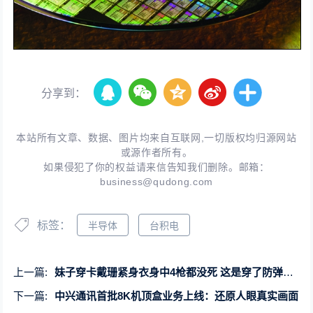
分享到：
本站所有文章、数据、图片均来自互联网,一切版权均归源网站
或源作者所有。
如果侵犯了你的权益请来信告知我们删除。邮箱：
business@qudong.com
标签：
半导体
台积电
上一篇:
妹子穿卡戴珊紧身衣身中4枪都没死 这是穿了防弹衣吗？
下一篇:
中兴通讯首批8K机顶盒业务上线：还原人眼真实画面