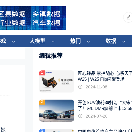
游戏
大模型
热门
数据
编辑推荐
1
匠心臻品 掌控随心 心系天
W25 | W25 Flip闪耀登场
2024-11-08
2
开创SUV油耗3时代，“大宋
了！宋L DM-i震撼上市13.5
起
2024-07-26
而她
3
中国电信首款自主品牌AI手