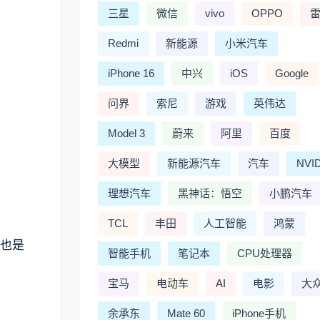
三星
微信
vivo
OPPO
Redmi
新能源
小米汽车
iPhone 16
中兴
iOS
Google
问界
索尼
游戏
英伟达
Model 3
蔚来
阿里
百度
大模型
新能源汽车
汽车
NVI
理想汽车
黑神话：悟空
小鹏汽车
TCL
丰田
人工智能
鸿蒙
完也是
智能手机
笔记本
CPU处理器
宝马
电动车
AI
电影
大
余承东
Mate 60
iPhone手机