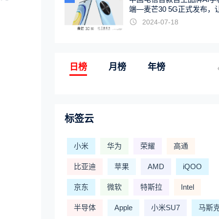
端—麦芒30 5G正式发布，
触手可及
2024-07-18
日榜
月榜
年榜
标签云
小米
华为
荣耀
高通
比亚迪
苹果
AMD
iQOO
京东
微软
特斯拉
Intel
半导体
Apple
小米SU7
马斯