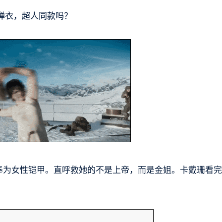
弹衣，超人同款吗？
s奉为女性铠甲。直呼救她的不是上帝，而是金姐。卡戴珊看