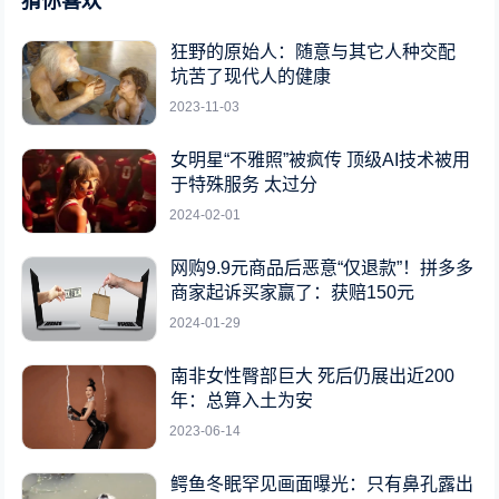
猜你喜欢
狂野的原始人：随意与其它人种交配
坑苦了现代人的健康
2023-11-03
女明星“不雅照”被疯传 顶级AI技术被用
于特殊服务 太过分
2024-02-01
网购9.9元商品后恶意“仅退款”！拼多多
商家起诉买家赢了：获赔150元
2024-01-29
南非女性臀部巨大 死后仍展出近200
年：总算入土为安
2023-06-14
鳄鱼冬眠罕见画面曝光：只有鼻孔露出