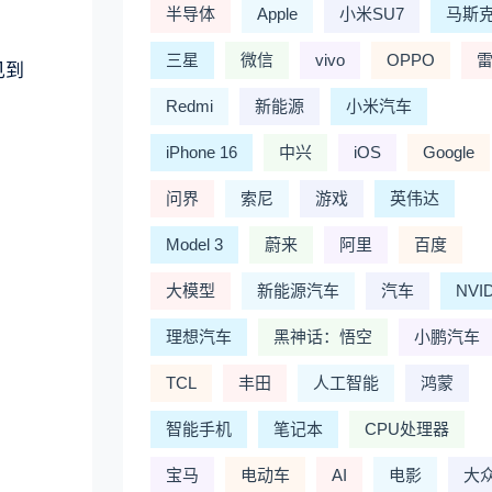
半导体
Apple
小米SU7
马斯
三星
微信
vivo
OPPO
见到
Redmi
新能源
小米汽车
iPhone 16
中兴
iOS
Google
问界
索尼
游戏
英伟达
Model 3
蔚来
阿里
百度
大模型
新能源汽车
汽车
NVI
理想汽车
黑神话：悟空
小鹏汽车
TCL
丰田
人工智能
鸿蒙
智能手机
笔记本
CPU处理器
宝马
电动车
AI
电影
大