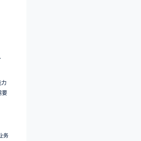
认
能力
需要
业务