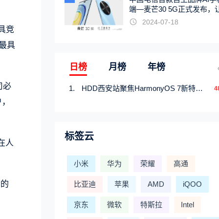
端—麦芒30 5G正式发布，
触手可及
2024-07-18
具竞
最具
日榜
月榜
年榜
司必
HDD西安站聚焦HarmonyOS 7新特性，解锁从互联到智能的应用开发新范式
4
户，
标签云
在人
小米
华为
荣耀
高通
士的
比亚迪
苹果
AMD
iQOO
京东
微软
特斯拉
Intel