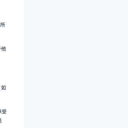
导所
于他
，如
承受
范