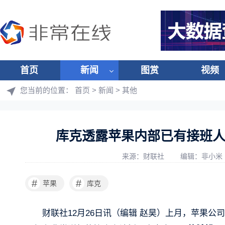
首页
新闻
图赏
视频
您当前的位置：
首页
>
新闻
>
其他
库克透露苹果内部已有接班人
来源：财联社
编辑：非小米
#
#
苹果
库克
财联社12月26日讯（编辑 赵昊）上月，苹果公