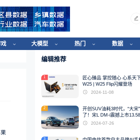
游戏
大模型
热门
数据
编辑推荐
1
匠心臻品 掌控随心 心系天
W25 | W25 Flip闪耀登场
2024-11-08
2
开创SUV油耗3时代，“大宋
了！宋L DM-i震撼上市13.5
起
2024-07-26
苹果
3
中国电信首款自主品牌AI手