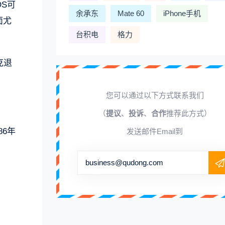
OS可
余承东
Mate 60
iPhone手机
面尤
台积电
格力
克退
您可以通过以下方式联系我们
（
提议
、
投诉
、
合作
推荐此方式）
86年
发送邮件Email到
business@qudong.com