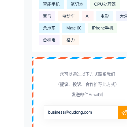
智能手机
笔记本
CPU处理器
宝马
电动车
AI
电影
大
余承东
Mate 60
iPhone手机
台积电
格力
您可以通过以下方式联系我们
（
提议
、
投诉
、
合作
推荐此方式）
发送邮件Email到
business@qudong.com