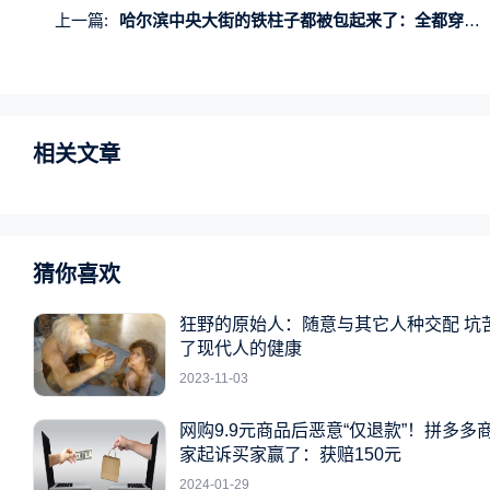
上一篇:
哈尔滨中央大街的铁柱子都被包起来了：全都穿上了“花棉袄”
相关文章
猜你喜欢
狂野的原始人：随意与其它人种交配 坑
了现代人的健康
2023-11-03
网购9.9元商品后恶意“仅退款”！拼多多
家起诉买家赢了：获赔150元
2024-01-29