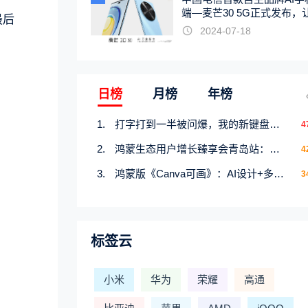
端—麦芒30 5G正式发布，
最后
触手可及
2024-07-18
日榜
月榜
年榜
打字打到一半被问爆，我的新键盘皮肤才是暑期隐藏快乐源
4
鸿蒙生态用户增长臻享会青岛站：携手行业伙伴共研增长新机遇
4
鸿蒙版《Canva可画》：AI设计+多端流转，创意产出快人一步
3
标签云
小米
华为
荣耀
高通