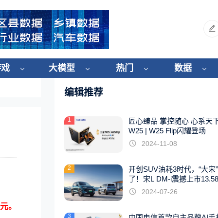
游戏
大模型
热门
数据
编辑推荐
1
匠心臻品 掌控随心 心系天
W25 | W25 Flip闪耀登场
2024-11-08
2
开创SUV油耗3时代，“大宋
了！宋L DM-i震撼上市13.5
起
2024-07-26
6元。
3
中国电信首款自主品牌AI手