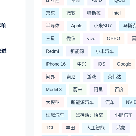
比亚迪
苹果
AMD
iQOO
京东
微软
特斯拉
Intel
影响
半导体
Apple
小米SU7
马斯
三星
微信
vivo
OPPO
味进
Redmi
新能源
小米汽车
iPhone 16
中兴
iOS
Google
问界
索尼
游戏
英伟达
Model 3
蔚来
阿里
百度
大模型
新能源汽车
汽车
NVI
理想汽车
黑神话：悟空
小鹏汽车
TCL
丰田
人工智能
鸿蒙