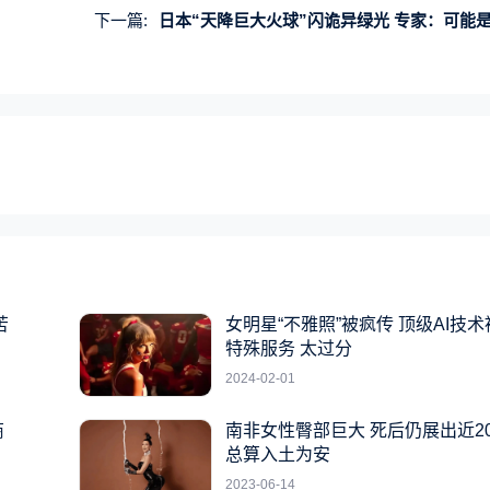
下一篇:
日本“天降巨大火球”闪诡异绿光 专家：可能是陨石
苦
女明星“不雅照”被疯传 顶级AI技
特殊服务 太过分
2024-02-01
商
南非女性臀部巨大 死后仍展出近2
总算入土为安
2023-06-14