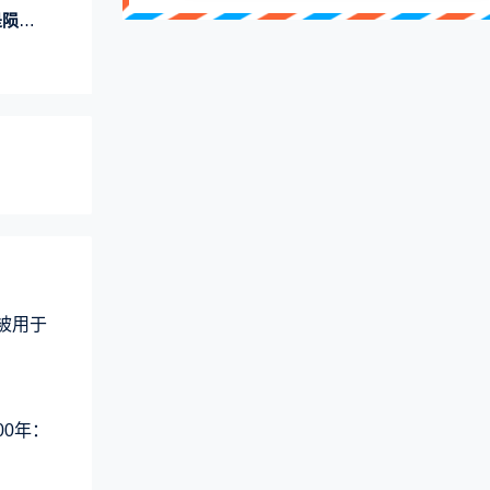
坠落
术被用于
00年：