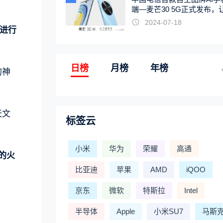
端—麦芒30 5G正式发布，
触手可及
2024-07-18
进行
日榜
月榜
年榜
的神
天文
标签云
小米
华为
荣耀
高通
星的火
比亚迪
苹果
AMD
iQOO
京东
微软
特斯拉
Intel
半导体
Apple
小米SU7
马斯