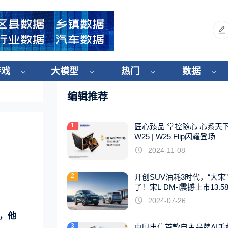
游戏
大模型
热门
数据
编辑推荐
1
匠心臻品 掌控随心 心系天
W25 | W25 Flip闪耀登场
2024-11-08
2
开创SUV油耗3时代，“大宋
了！宋L DM-i震撼上市13.5
起
2024-07-26
，他
3
中国电信首款自主品牌AI手