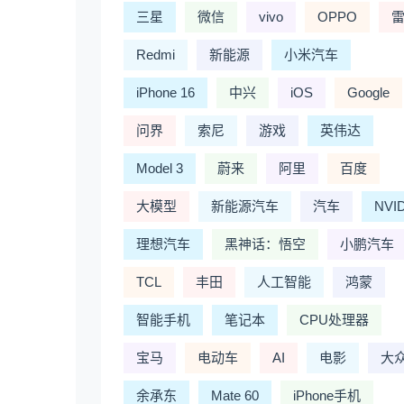
三星
微信
vivo
OPPO
Redmi
新能源
小米汽车
iPhone 16
中兴
iOS
Google
问界
索尼
游戏
英伟达
Model 3
蔚来
阿里
百度
大模型
新能源汽车
汽车
NVI
理想汽车
黑神话：悟空
小鹏汽车
TCL
丰田
人工智能
鸿蒙
智能手机
笔记本
CPU处理器
宝马
电动车
AI
电影
大
余承东
Mate 60
iPhone手机