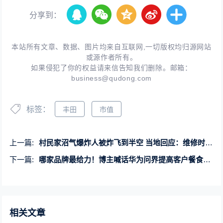
分享到：
本站所有文章、数据、图片均来自互联网,一切版权均归源网站
或源作者所有。
如果侵犯了你的权益请来信告知我们删除。邮箱：
business@qudong.com
标签：
丰田
市值
上一篇:
村民家沼气爆炸人被炸飞到半空 当地回应：维修时出意外、人无大碍
下一篇:
哪家品牌最给力！博主喊话华为问界提高客户餐食：花30万去提车给吃的不太行
相关文章