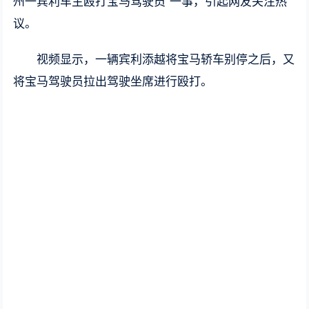
州一宾利车主殴打宝马驾驶员”一事，引起网友关注热
议。
视频显示，一辆宾利添越将宝马轿车别停之后，又
将宝马驾驶员拉出驾驶坐席进行殴打。