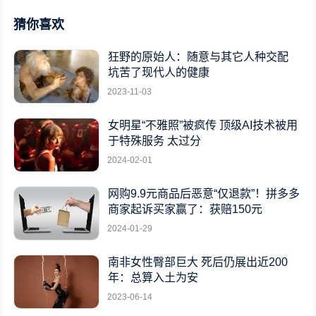
猜你喜欢
狂野的原始人：随意与其它人种交配
坑苦了现代人的健康
2023-11-03
女明星“不雅照”被疯传 顶级AI技术被用
于特殊服务 太过分
2024-02-01
网购9.9元商品后恶意“仅退款”！拼多多
商家起诉买家赢了：获赔150元
2024-01-29
南非女性臀部巨大 死后仍展出近200
年：总算入土为安
2023-06-14