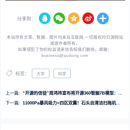
分享到：
本站所有文章、数据、图片均来自互联网,一切版权均归源网站
或源作者所有。
如果侵犯了你的权益请来信告知我们删除。邮箱：
business@qudong.com
标签：
大学
科学
上一篇:
“开源的信徒”周鸿祎宣布将开源360智脑7B模型：支持50万字长文本输入
下一篇:
11000Pa暴风吸力+四区双震！石头自清洁扫拖机器人G20S图赏