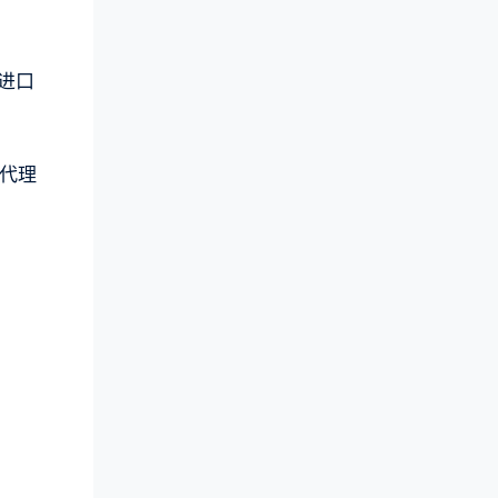
个进口
对代理