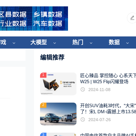
游戏
大模型
热门
数据
编辑推荐
1
匠心臻品 掌控随心 心系天
W25 | W25 Flip闪耀登场
2024-11-08
2
开创SUV油耗3时代，“大宋
了！宋L DM-i震撼上市13.5
起
2024-07-26
3
中国电信首款自主品牌AI手