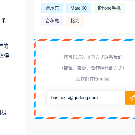
余承东
Mate 60
iPhone手机
 手
台积电
格力
年的
值得
您可以通过以下方式联系我们
（
提议
、
投诉
、
合作
推荐此方式）
发送邮件Email到
business@qudong.com
网易