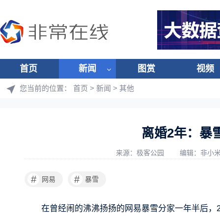
首页
新闻
图赏
视频
您当前的位置：
首页
>
新闻
>
其他
离婚2年：暴
来源：极客公园
编辑：非小
#
#
网易
暴雪
在曾经闹的沸沸扬扬的网易暴雪分家一年半后，202