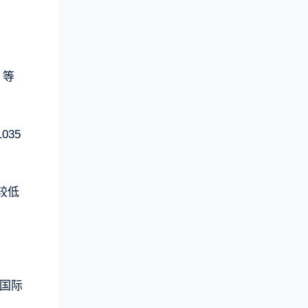
》等
035
较低
在国际