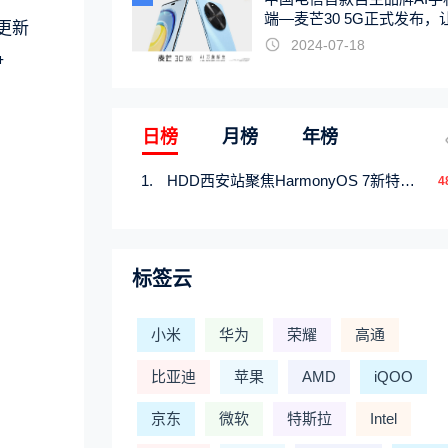
端—麦芒30 5G正式发布，
更新
触手可及
2024-07-18
争
日榜
月榜
年榜
HDD西安站聚焦HarmonyOS 7新特性，解锁从互联到智能的应用开发新范式
4
标签云
小米
华为
荣耀
高通
比亚迪
苹果
AMD
iQOO
京东
微软
特斯拉
Intel