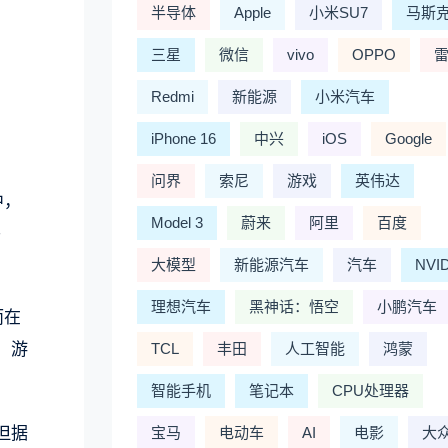
半导体
Apple
小米SU7
马斯
三星
微信
vivo
OPPO
Redmi
新能源
小米汽车
iPhone 16
中兴
iOS
Google
问界
索尼
游戏
英伟达
中，
Model 3
蔚来
阿里
百度
平
大模型
新能源汽车
汽车
NVI
理想汽车
黑神话：悟空
小鹏汽车
而在
，游
TCL
丰田
人工智能
鸿蒙
智能手机
笔记本
CPU处理器
但据
宝马
电动车
AI
电影
大