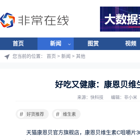
首页
新闻
图赏
视频
您当前的位置：
首页
>
新闻
>
其他
好吃又健康：康恩贝维生
来源：快科技
编辑：非小米
#
#
好货推荐
维生素
天猫康恩贝官方旗舰店，康恩贝维生素C咀嚼片30片