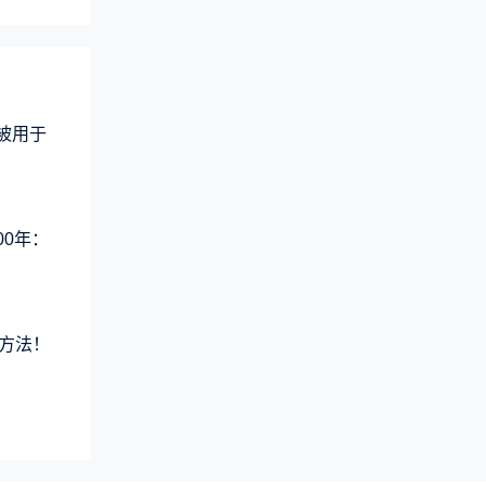
术被用于
00年：
方法！