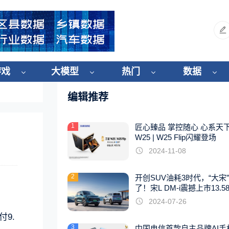
游戏
大模型
热门
数据
编辑推荐
1
匠心臻品 掌控随心 心系天
W25 | W25 Flip闪耀登场
2024-11-08
2
开创SUV油耗3时代，“大宋
了！宋L DM-i震撼上市13.5
起
2024-07-26
9.
3
中国电信首款自主品牌AI手