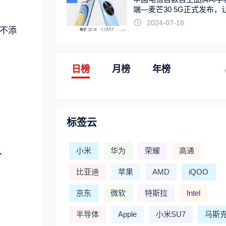
端—麦芒30 5G正式发布，
触手可及
2024-07-18
不添
日榜
月榜
年榜
标签云
小米
华为
荣耀
高通
入
比亚迪
苹果
AMD
iQOO
京东
微软
特斯拉
Intel
半导体
Apple
小米SU7
马斯