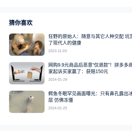
猜你喜欢
狂野的原始人：随意与其它人种交配 坑
了现代人的健康
2023-11-03
网购9.9元商品后恶意“仅退款”！拼多多
家起诉买家赢了：获赔150元
2024-01-29
鳄鱼冬眠罕见画面曝光：只有鼻孔露出
层 仿佛冻僵
2024-01-25