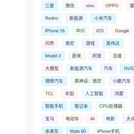
三星
微信
vivo
OPPO
Redmi
新能源
小米汽车
iPhone 16
中兴
iOS
Google
问界
索尼
游戏
英伟达
Model 3
蔚来
阿里
百度
大模型
新能源汽车
汽车
NVI
理想汽车
黑神话：悟空
小鹏汽车
TCL
丰田
人工智能
鸿蒙
智能手机
笔记本
CPU处理器
宝马
电动车
AI
电影
大
余承东
Mate 60
iPhone手机