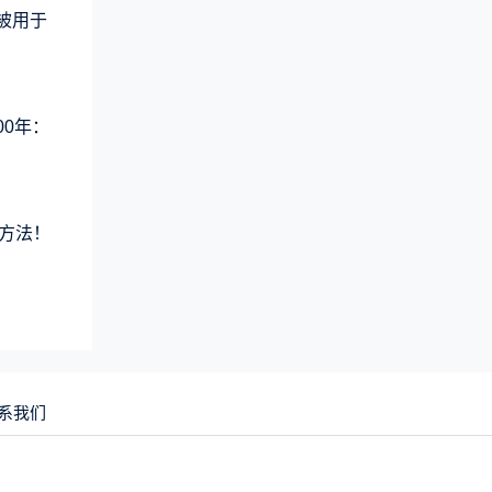
术被用于
00年：
方法！
系我们