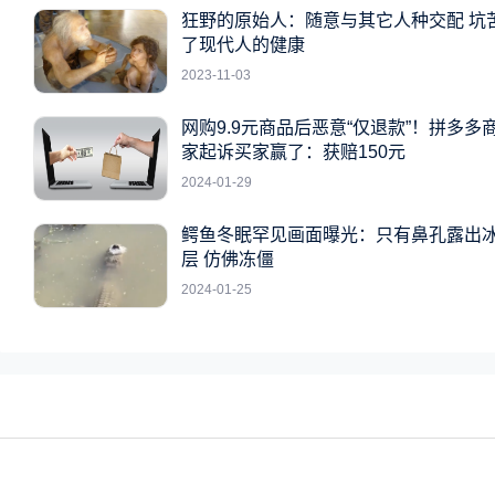
狂野的原始人：随意与其它人种交配 坑
了现代人的健康
2023-11-03
网购9.9元商品后恶意“仅退款”！拼多多
家起诉买家赢了：获赔150元
2024-01-29
鳄鱼冬眠罕见画面曝光：只有鼻孔露出
层 仿佛冻僵
2024-01-25