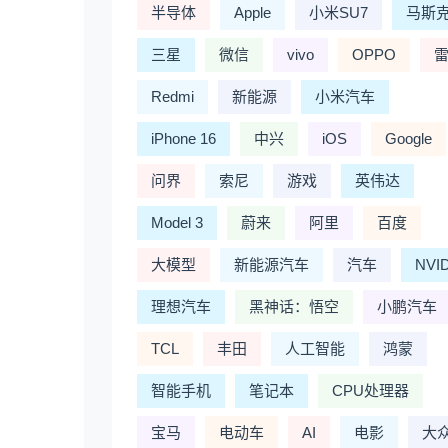
半导体
Apple
小米SU7
马斯
三星
微信
vivo
OPPO
Redmi
新能源
小米汽车
iPhone 16
中兴
iOS
Google
问界
索尼
游戏
英伟达
Model 3
蔚来
阿里
百度
大模型
新能源汽车
汽车
NVI
理想汽车
黑神话：悟空
小鹏汽车
TCL
丰田
人工智能
鸿蒙
智能手机
笔记本
CPU处理器
宝马
电动车
AI
电影
大