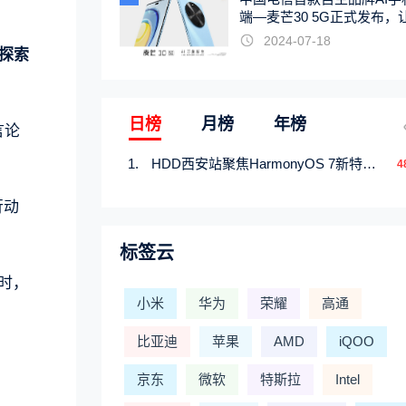
端—麦芒30 5G正式发布，
触手可及
2024-07-18
探索
日榜
月榜
年榜
言论
HDD西安站聚焦HarmonyOS 7新特性，解锁从互联到智能的应用开发新范式
4
行动
标签云
时，
小米
华为
荣耀
高通
比亚迪
苹果
AMD
iQOO
京东
微软
特斯拉
Intel