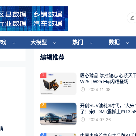
游戏
大模型
热门
数据
编辑推荐
1
匠心臻品 掌控随心 心系天
W25 | W25 Flip闪耀登场
2024-11-08
2
开创SUV油耗3时代，“大宋
了！宋L DM-i震撼上市13.5
起
2024-07-26
精
3
中国电信首款自主品牌AI手