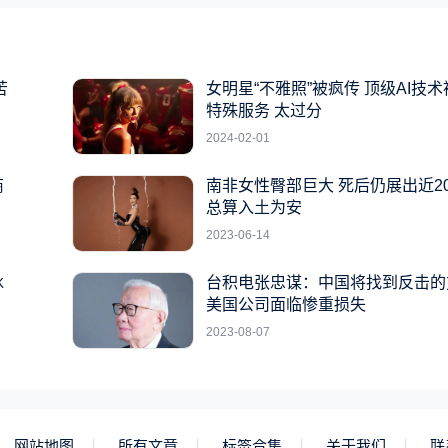
苦
女明星“不雅照”被疯传 顶级AI技
特殊服务 太过分
2024-02-01
商
南非女性臀部巨大 死后仍展出近2
总算入土为安
2023-06-14
冰
台积电张忠谋：中国将找到反击的
美国公司面临惨重损失
2023-08-07
网站地图
所有文章
标签合集
关于我们
联