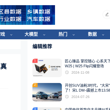
游戏
大模型
热门
数据
编辑推荐
1
匠心臻品 掌控随心 心系天
像真
W25 | W25 Flip闪耀登场
2024-11-08
2
开创SUV油耗3时代，“大宋
了！宋L DM-i震撼上市13.5
起
2024-07-26
3
中国电信首款自主品牌AI手