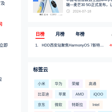
T及
端—麦芒30 5G正式发布，
触手可及
2024-07-18
问
日榜
月榜
年榜
会立即
HDD西安站聚焦HarmonyOS 7新特性，解锁从互联到智能的应用开发新范式
4
标签云
应
小米
华为
荣耀
高通
比亚迪
苹果
AMD
iQOO
京东
微软
特斯拉
Intel