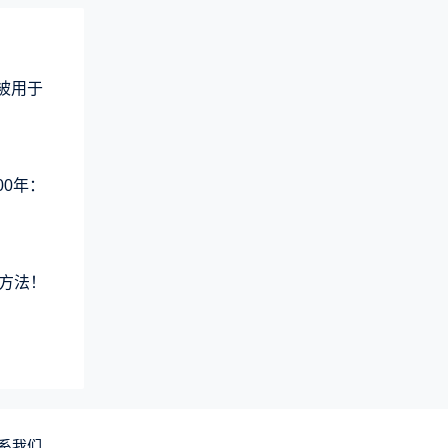
术被用于
00年：
方法！
系我们