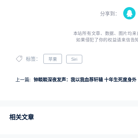
分享到：
本站所有文章、数据、图片均来
如果侵犯了你的权益请来信告
标签：
苹果
Siri
上一篇:
钟睒睒深夜发声：我以我血荐轩辕 十年生死度身外
相关文章