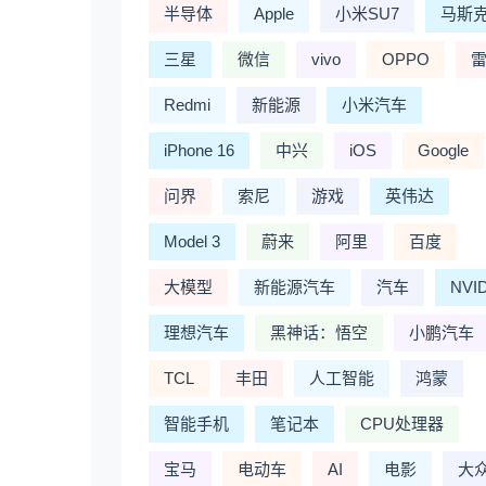
半导体
Apple
小米SU7
马斯
三星
微信
vivo
OPPO
Redmi
新能源
小米汽车
iPhone 16
中兴
iOS
Google
问界
索尼
游戏
英伟达
Model 3
蔚来
阿里
百度
大模型
新能源汽车
汽车
NVI
理想汽车
黑神话：悟空
小鹏汽车
TCL
丰田
人工智能
鸿蒙
智能手机
笔记本
CPU处理器
宝马
电动车
AI
电影
大