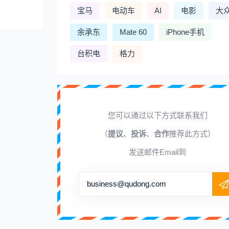
宝马
电动车
AI
电影
大
余承东
Mate 60
iPhone手机
台积电
格力
您可以通过以下方式联系我们
（
提议
、
投诉
、
合作
推荐此方式）
发送邮件Email到
business@qudong.com