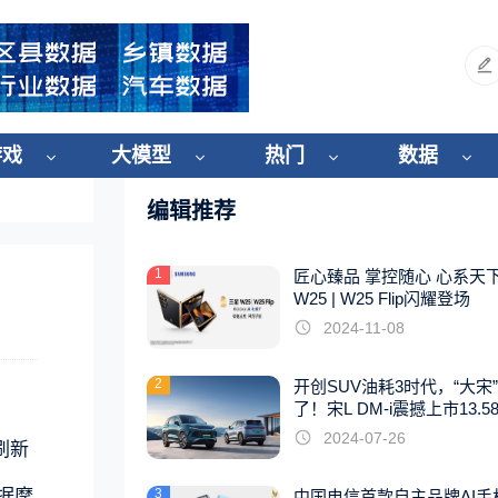
游戏
大模型
热门
数据
编辑推荐
1
匠心臻品 掌控随心 心系天
W25 | W25 Flip闪耀登场
2024-11-08
2
开创SUV油耗3时代，“大宋
了！宋L DM-i震撼上市13.5
起
2024-07-26
刷新
据摩
3
中国电信首款自主品牌AI手