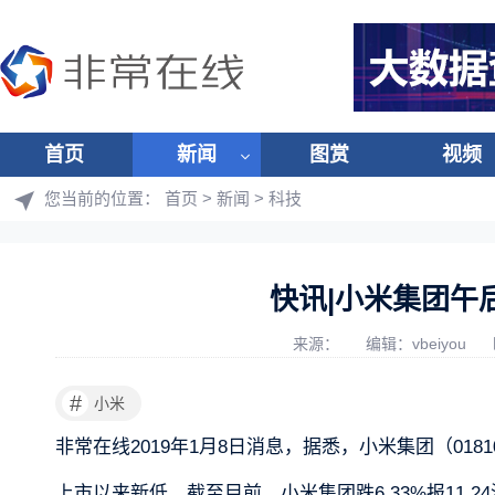
首页
新闻
图赏
视频
您当前的位置：
首页
>
新闻
>
科技
快讯|小米集团午
来源：
编辑：vbeiyou
#
小米
非常在线2019年1月8日消息，据悉，小米集团（018
上市以来新低。截至目前，小米集团跌6.33%报11.24