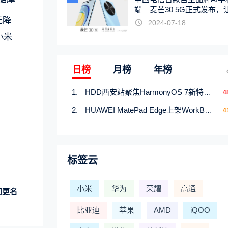
端—麦芒30 5G正式发布，
触手可及
元降
2024-07-18
小米
日榜
月榜
年榜
HDD西安站聚焦HarmonyOS 7新特性，解锁从互联到智能的应用开发新范式
4
HUAWEI MatePad Edge上架WorkBuddy鸿蒙PC版，说话就能干活的AI办公搭子
4
标签云
小米
华为
荣耀
高通
司更名
比亚迪
苹果
AMD
iQOO