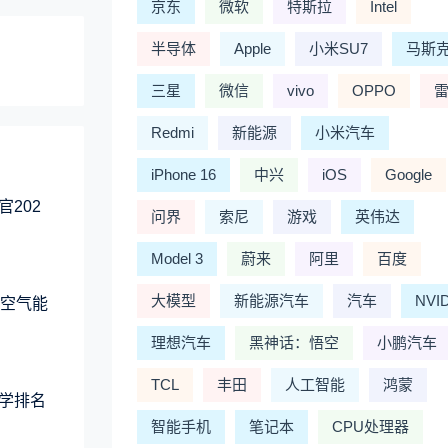
京东
微软
特斯拉
Intel
半导体
Apple
小米SU7
马斯
三星
微信
vivo
OPPO
Redmi
新能源
小米汽车
iPhone 16
中兴
iOS
Google
202
问界
索尼
游戏
英伟达
Model 3
蔚来
阿里
百度
大模型
新能源汽车
汽车
NVI
歌空气能
理想汽车
黑神话：悟空
小鹏汽车
TCL
丰田
人工智能
鸿蒙
学排名
智能手机
笔记本
CPU处理器