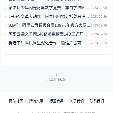
渐冻症少年闪光阿里数学竞赛：靠自学进MIT研究黑洞！
2023-10-06
1+6+N变革大动作！阿里巴巴拟分拆菜鸟港交所独立上市
2023-09-26
3.6折！阿里云盘超级会员109元/年官方大促（8TB容量）
2023-09-26
阿里云通义千问140亿参数模型14B正式开源：十二测评全方位超越同规模SOTA大
2023-09-25
拆墙了！腾讯阿里深化合作：微信广告可一键直达淘宝天猫
2023-09-25
1
共
12
页
591
条
网站地图
所有文章
标签合集
关于我们
联系我们