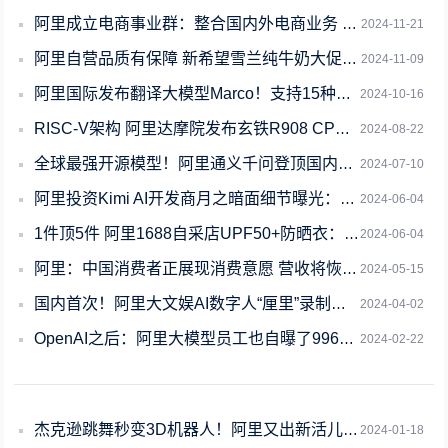
阿里成立电商事业群：整合国内外电商业务 蒋凡任CEO
2024-11-21
阿里自营品质有保障 新希望雪兰纯牛奶大促：1.3元/盒
2024-11-09
阿里国际发布翻译大模型Marco！支持15种语言 效果超越谷歌、GPT-4
2024-10-16
RISC-V架构 阿里达摩院发布玄铁R908 CPU！面向高端工控等关键领域
2024-08-22
全球最强开源模型！阿里通义千问登顶国内第一：超越一众开闭源模型
2024-07-10
阿里投资Kimi AI开发商月之暗面细节曝光：8亿美元换36%股权
2024-06-04
1件顶5件 阿里1688自采店UPF50+防晒衣：34.8元官方包邮
2024-06-04
阿里：中国消费者正展现消费意愿 营收将恢复两位数增长
2024-05-15
国内首次！阿里大文娱AI数字人“厘里”录制真人秀综艺
2024-04-02
OpenAI之后：阿里大模型员工也自曝了996作息表
2024-02-22
杰克逊跳舞秒变3D机器人！阿里又出新活儿 视频任何人可替换
2024-01-18