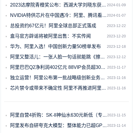
2023达摩院青橙奖公布：西湖大学刘晓东获奖 立志延长人类寿命二十年
2024-01-09
NVIDIA特供芯片在中国遇冷：阿里、腾讯看不上
2024-01-07
总投资约67亿元！阿里全球总部正式落成
2023-12-22
盒马官方辟谣将被阿里出售：不实传闻
2023-12-20
华为、阿里入选！中国创新力量50榜单发布
2023-12-18
阿里又整活儿：一张人脸一句话就能跳《擦玻璃》 服装背景随意换！
2023-12-12
阿里巴巴Q2净利润402亿元 88VIP会员超3000万
2023-11-17
独立运营！阿里公布第一批战略级创新业务：1688、闲鱼、钉钉、夸克
2023-11-16
芯片禁令或带来不确定性 阿里不再推进阿里云分拆
2023-11-16
阿里自营4折购：SK-II神仙水630元新低（专柜1540元）
2023-11-15
阿里发布自研夸克大模型：整体能力已超GPT-3.5
2023-11-14