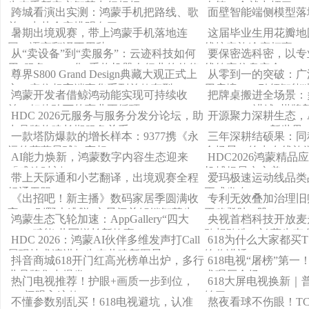
生态重新定义智慧出行标杆
人第一个就中招了！
跨城看演出实测：鸿蒙手机把路线、歌
面壁智能端侧模型落
单、出片全安排明白了
暑期出境观赛，带上鸿蒙手机落地连
这届毕业生用花瓣地图A
网、语言翻译不用愁
线搞定旅途麻烦事
从“卖设备”到“卖服务”：云迹科技如何
要保密选科密，以专
用“服务Token化”重构机器人行业的估值
线筑牢信息安全
尊界S800 Grand Design典藏大观正式上
从零到一的突破：广
逻辑
市，定位超高端豪华系列首款车型
用启境GT7引领智能
鸿蒙开发者借鲸鸿动能实现可持续收
把牌桌搬进全场景：
益，好体验下的商业正循环
HDC 2026讲述“棋牌
HDC 2026元服务与服务分发分论坛，助
开源聚力深耕生态，
力品牌构建长期服务关系
OpenHarmony新世界
一款塔防爆款的增长样本：9377携《永
三年深耕结硕果：同
远的蔚蓝星球》亮相HDC 2026
全场景，给出在线旅游
AI能力焕新，鸿蒙数字内容生态迎来
HDC2026鸿蒙精
「盛放时刻」
机捕捉星空之美
带上天际通和小艺翻译，出境观赛全程
爱玛极速运动线品类
畅通无阻
正式发布！
《出招吧！新主播》数码家居季圆满收
专利无效叠加治理旧
官，“别墅大逃脱”实景闯关解锁智慧生
平稳登陆A股？
鸿蒙生态飞轮加速：AppGallery“四大
央视首档科技开放麦
活“家”
Skill”赋能 共写增长新故事
敢想敢造，鸿蒙生态
HDC 2026：鸿蒙AI伙伴多维发声打Call
618为什么大家都买T
展现技术演进与生态共建新图景
给你讲透！
抖音商城618开门红高光榜单出炉，多行
618电视“屠榜”第一
业品牌集中爆发
术碾压全场
热门电视推荐！护眼+画质一步到位，
618大屏电视换新
618闭眼入这款
够了
不懂参数别乱买！618电视避坑，认准
熬夜看球不伤眼！TCL 