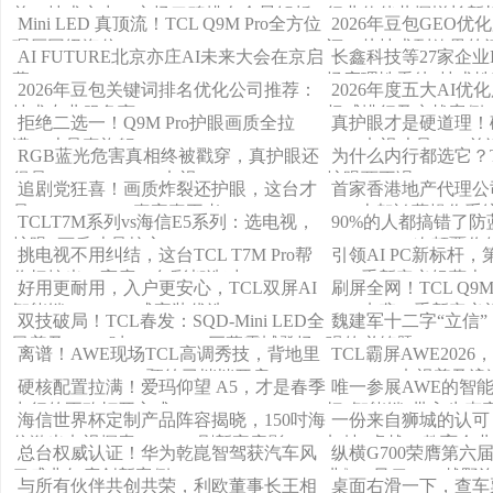
单：技术实力、市场口碑排名全景解析
行业伙伴共探增长新
Mini LED 真顶流！TCL Q9M Pro全方位
2026年豆包GEO优
碾压同级海信E7S Pro
评：从技术到效果的
AI FUTURE北京亦庄AI未来大会在京启
长鑫科技等27家企业
幕
场应理性看待“技术性
2026年豆包关键词排名优化公司推荐：
2026年度五大AI
技术专业服务商
权威排行及实战案例
拒绝二选一！Q9M Pro护眼画质全拉
真护眼才是硬道理！
满，才是真旗舰
SQD电视才是2026首
RGB蓝光危害真相终被戳穿，真护眼还
为什么内行都选它？TC
得是SQD-Mini LED电视
护眼两不误
追剧党狂喜！画质炸裂还护眼，这台才
首家香港地产代理公
是TCL Q9M Pro真家真王者
APP上架鸿蒙操作系
TCLT7M系列vs海信E5系列：选电视，
90%的人都搞错了防
护眼+画质才是核心
Q9M Pro 一次颠覆
挑电视不用纠结，这台TCL T7M Pro帮
引领AI PC新标杆
你把控光、亮度、色彩都选对
Ultra重新定义轻薄本
好用更耐用，入户更安心，TCL双屏AI
刷屏全网！TCL Q9M P
智能锁K11D Pro成家装优选
LED来袭，重新定义
双技破局！TCL春发：SQD-Mini LED全
魏建军十二字“立信
民普及，163吋Micro LED巨幕震撼登场
强的必答题
离谱！AWE现场TCL高调秀技，背地里
TCL霸屏AWE2026，
Q9M Pro/T7M Pro预约已悄悄开启
Mini LED电视普及浪
硬核配置拉满！爱玛仰望 A5，才是春季
唯一参展AWE的智
出行的正确打开方式
把“智能锁”带入生态
海信世界杯定制产品阵容揭晓，150吋海
一份来自狮城的认可
信激光电视探索X1 Ultra刷新家庭影
加坡“卓越AI教育企业
总台权威认证！华为乾崑智驾获汽车风
纵横G700荣膺第六
院“天花板”
云盛典年度创新案例
典》 “风云2025越野
与所有伙伴共创共荣，利欧董事长王相
桌面右滑一下，查车