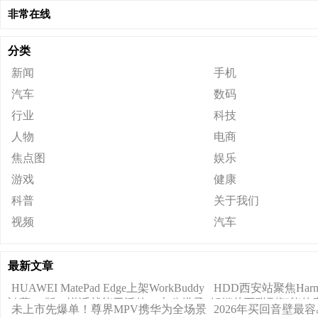
非常在线
分类
新闻
手机
汽车
数码
行业
科技
人物
电商
焦点图
娱乐
游戏
健康
科普
关于我们
视频
汽车
最新文章
HUAWEI MatePad Edge上架WorkBuddy
HDD西安站聚焦Harm
鸿蒙PC版，说话就能干活的AI办公搭子
解锁从互联到智能的
未上市先爆单！尊界MPV携华为全场景
2026年买回音壁最