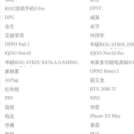
EPYC
ROG游戏手机9 Pro
DPU
咸菜
业主
名字
宝骏享境
何同学
OPPO Pad 3
华硕ROG STRIX Z89
WIFI S 吹雪主板
iQOO Neo10
iQOO Neo10 Pro
华硕ROG STRIX X870-A GAMING
米家多功能电蒸锅N
WIFI吹雪主板
OPPO Reno13
麦丽素
AirTag
霸王龙
RTX 2080 Ti
红外线
PPS
NPD
隐形
华星
iPhone XS Max
电击
停播
暴雷