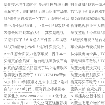
T7M Pro就够了
世界杯赛场搬回家
深化技术与生态协同 爱玛科技与华为携
抖音商城618第一
手共建出行科技新未来
榜发布！
高频支持，即时解疑：华为应用市场电
TCL拿下618竞速榜TO
话沟通服务开放
抢的Mini LED旗舰
618销售竞速榜第一的TCL：原来还可以
华为浏览器2026高
这样吊打参数党！
深度赋能，科学伴考
年中增长决战在即，巨量千川618攻略出
拆穿电视行业三大猫
炉，商家爆单有新解
智商税
装修最容易翻车的大件，其实是电视
熬夜整理！今年618
技新品！
又挖到宝了！618 必入三件套，幸福感
618想换电视？这台
直接拉满！
子”
618好物清单抄作业！这3件实测尖货，
车企集体秀硬核科技 
省钱又实用
升级核心算力支撑
Arm生态全面发力北京车展，携手本土
从爆款走向经典，TC
伙伴加速物理AI落地
K11D Pro用口碑延
买错真的会后悔！这台电视画质铁三角
家电销售不敢说！TCL 
全拉满，还带防蓝光！
真・换代神车
你真的搞懂怎么防蓝光了吗？这些误区
防蓝光电视没买对，
踩坑的人不在少数！
宜修：本宫头好疼呀
别再硬扛视疲劳了！TCL T7M Pro帮你
防蓝光电视别乱买！TCL
从源头挡蓝光
护眼 + 旗舰画质一步
SQD和RGB到底谁才是未来主流？选对
看完再买不吃亏！TCL 
了直接护眼、画质一步到位！
能搞定专业护眼与顶
自助KTV3.0时代，巨嗨行业标准发布
密防未然 合规先行
会：让娱乐真正拥有生命
牢企业商业秘密防护
霸屏北京 InfoComm 2026！TCL凭什么
AI赋能办公新体验｜
重新定义智慧零售显示天花板？
陆北京InfoComm 202
2026 年 4 月 GEO 优化公司五强推荐榜
鸿蒙生态用户增长臻