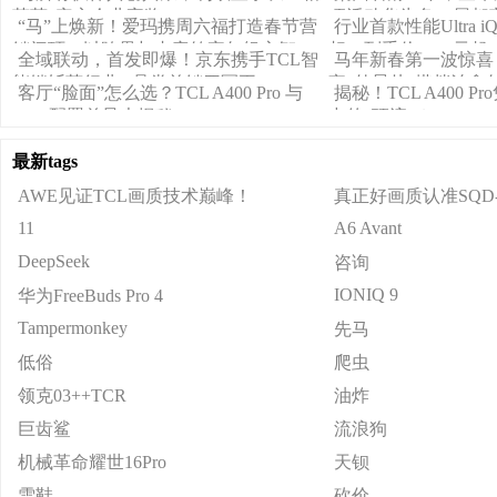
荣获“安永企业家奖”
项活动华为负一屏都
“马”上焕新！爱玛携周六福打造春节营
行业首款性能Ultra iQ
销闭环，以跨界与内容筑牢年轻心智
相，到手价4999元起
全域联动，首发即爆！京东携手TCL智
马年新春第一波惊喜
能锁斩获行业&品类首销四冠王
宣“外星从”搭档治愈
客厅“脸面”怎么选？TCL A400 Pro 与
揭秘！TCL A400 
A7F 配置差异大揭秘
中的“顶流”？
最新tags
AWE见证TCL画质技术巅峰！
真正好画质认准SQD-M
11
A6 Avant
DeepSeek
咨询
IONIQ 9
华为FreeBuds Pro 4
Tampermonkey
先马
低俗
爬虫
领克03++TCR
油炸
巨齿鲨
流浪狗
机械革命耀世16Pro
天钡
雪鞋
砍价