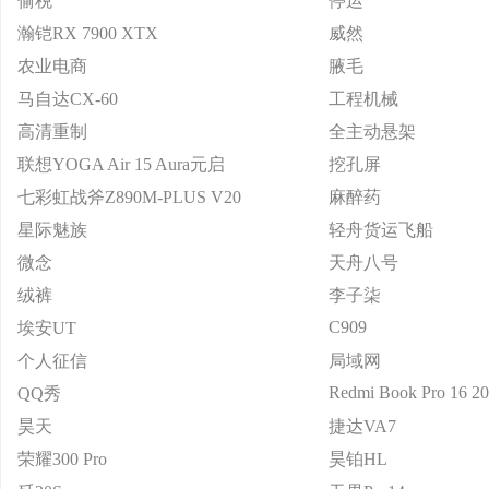
偷税
停运
瀚铠RX 7900 XTX
威然
农业电商
腋毛
马自达CX-60
工程机械
高清重制
全主动悬架
联想YOGA Air 15 Aura元启
挖孔屏
七彩虹战斧Z890M-PLUS V20
麻醉药
星际魅族
轻舟货运飞船
微念
天舟八号
绒裤
李子柒
C909
埃安UT
个人征信
局域网
Redmi Book Pro 16 2
QQ秀
昊天
捷达VA7
荣耀300 Pro
昊铂HL