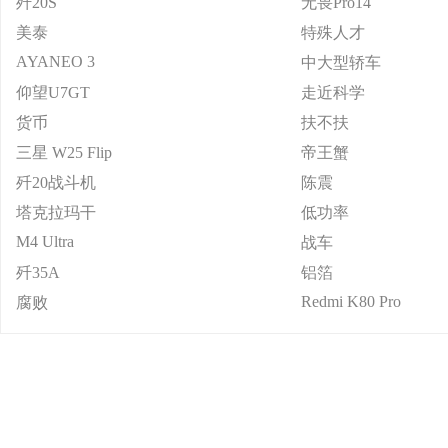
歼20S
无畏Pro14
美泰
特殊人才
AYANEO 3
中大型轿车
仰望U7GT
走近科学
货币
扶不扶
三星 W25 Flip
帝王蟹
歼20战斗机
陈震
塔克拉玛干
低功率
M4 Ultra
战车
歼35A
铝箔
Redmi K80 Pro
腐败