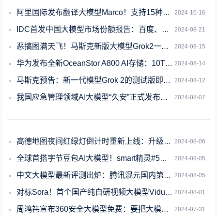
阿里国际发布翻译大模型Marco！支持15种语言 效果超越谷歌、GPT-4
2024-10-16
IDC首发中国大模型市场份额报告：百度、商汤、智谱AI位列前三
2024-08-21
恶搞图满天飞！马斯克新版大模型Grok2一上线：最大受害者出现了
2024-08-15
华为发布全新OceanStor A800 AI存储：10TB级带宽 专攻AI大模
2024-08-14
马斯克预告：新一代模型Grok 2的测试版即将上线！
2024-08-12
我国应急管理领域AI大模型“久安”正式发布：助力安全风险识别
2024-08-07
高德地图夜间红绿灯倒计时重新上线：升级大模型 提前5秒提醒
2024-08-06
全球首搭字节豆包AI大模型！smart精灵#5伪装车亮相：8月28日首发
2024-08-05
中文大模型最新评测出炉：腾讯混元国内第一！
2024-08-05
对标Sora！首个国产纯自研视频大模型Vidu全球上线：30秒生成
2024-08-01
周鸿祎宣布360安全大模型免费：要把大模型拉下神坛
2024-07-31