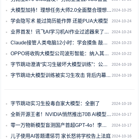
大模型加持！理想任务大师2.0全面整合理想同学能力
2024-10-25
学会隐写术 能过简历能作弊 还能PUA大模型
2024-10-24
业界首发！讯飞AI学习机AI作业过滤器来了：用大模型帮学生减负
2024-10-24
Claude接管人类电脑12小时：学会摸鱼 敲着敲着代码看风景去了
2024-10-23
OPPO将收购大模型公司波形智能：纳入其CEO姜昱辰
2024-10-22
字节跳动澄清“实习生破坏大模型训练”：公司大模型不受影响
2024-10-19
字节跳动大模型训练被实习生攻击 背后内幕曝光：四点真相
2024-10-19
字节跳动实习生投毒自家大模型：全删了
2024-10-19
全新开源王者！NVIDIA悄然推出70B AI模型：力压GPT-4o、仅次于Op
2024-10-17
零一万物新模型盲测国产首超GPT-4o！李开复透露：一次训练成本超2000万
2024-10-17
儿子使用AI答题遭惩罚 家长怒将学校告上法庭
2024-10-16