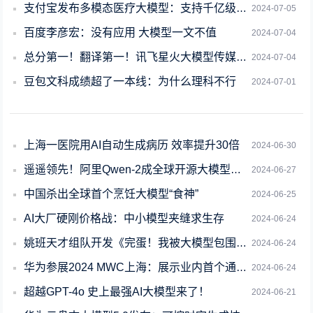
支付宝发布多模态医疗大模型：支持千亿级视觉识别
2024-07-05
百度李彦宏：没有应用 大模型一文不值
2024-07-04
总分第一！翻译第一！讯飞星火大模型传媒方向评测居首
2024-07-04
豆包文科成绩超了一本线：为什么理科不行
2024-07-01
上海一医院用AI自动生成病历 效率提升30倍
2024-06-30
遥遥领先！阿里Qwen-2成全球开源大模型排行榜第一
2024-06-27
中国杀出全球首个烹饪大模型“食神”
2024-06-25
AI大厂硬刚价格战：中小模型夹缝求生存
2024-06-24
姚班天才组队开发《完蛋！我被大模型包围了》续作！专为摸鱼爱好者打造
2024-06-24
华为参展2024 MWC上海：展示业内首个通信大模型最新突破
2024-06-24
超越GPT-4o 史上最强AI大模型来了！
2024-06-21