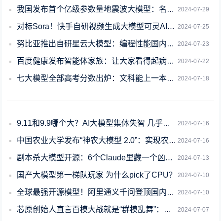
我国发布首个亿级参数量地震波大模型：名为“谛听”
2024-07-29
对标Sora！快手自研视频生成大模型可灵AI全面开放内测
2024-07-25
努比亚推出自研星云大模型：编程性能国内排名第一
2024-07-23
百度健康发布智能体家族：让大家看得起病、看得好病
2024-07-22
七大模型全部高考分数出炉：文科能上一本、理科最好是二本
2024-07-18
9.11和9.9哪个大？AI大模型集体失智 几乎全翻车了
2024-07-16
中国农业大学发布“神农大模型 2.0”：实现农业物联网、智能装备互联融合
2024-07-16
剧本杀大模型开源：6个Claude里藏一个凶手！刚上线就被挤爆
2024-07-13
国产大模型第一梯队玩家 为什么pick了CPU？
2024-07-10
全球最强开源模型！阿里通义千问登顶国内第一：超越一众开闭源模型
2024-07-10
芯原创始人直言百模大战就是“群模乱舞”：是在浪费电
2024-07-07