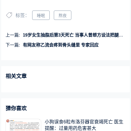
标签：
睡眠
熬夜
上一篇:
19岁女生抽脂后第3天死亡 当事人曾想方设法把腿变细
下一篇:
有网友称乙流会疼到骨头缝里 专家回应
相关文章
猜你喜欢
小狗误食6粒布洛芬器官衰竭死亡 医生
提醒：过量用药危害甚大