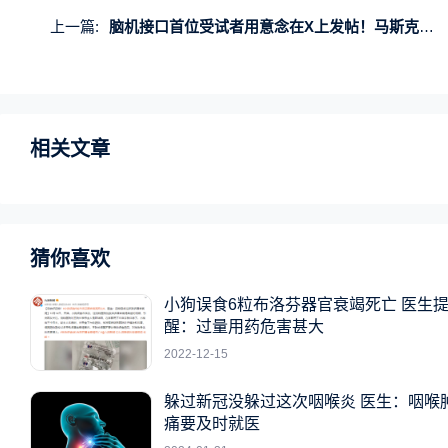
上一篇:
脑机接口首位受试者用意念在X上发帖！马斯克转发回应
相关文章
猜你喜欢
小狗误食6粒布洛芬器官衰竭死亡 医生
醒：过量用药危害甚大
2022-12-15
躲过新冠没躲过这次咽喉炎 医生：咽喉
痛要及时就医