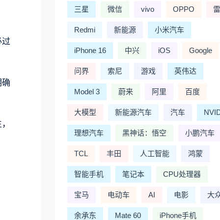
三星
微信
vivo
OPPO
Redmi
新能源
小米汽车
必过
iPhone 16
中兴
iOS
Google
问界
索尼
游戏
英伟达
明确
Model 3
蔚来
阿里
百度
大模型
新能源汽车
汽车
NVI
生，
理想汽车
黑神话：悟空
小鹏汽车
TCL
丰田
人工智能
鸿蒙
智能手机
笔记本
CPU处理器
宝马
电动车
AI
电影
大
余承东
Mate 60
iPhone手机