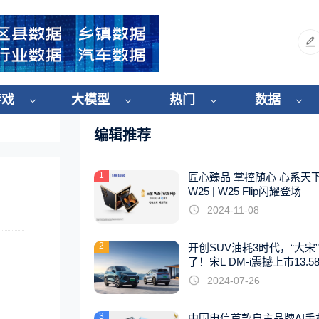
游戏
大模型
热门
数据
编辑推荐
1
匠心臻品 掌控随心 心系天
W25 | W25 Flip闪耀登场
2024-11-08
2
开创SUV油耗3时代，“大宋
了！宋L DM-i震撼上市13.5
起
2024-07-26
3
中国电信首款自主品牌AI手