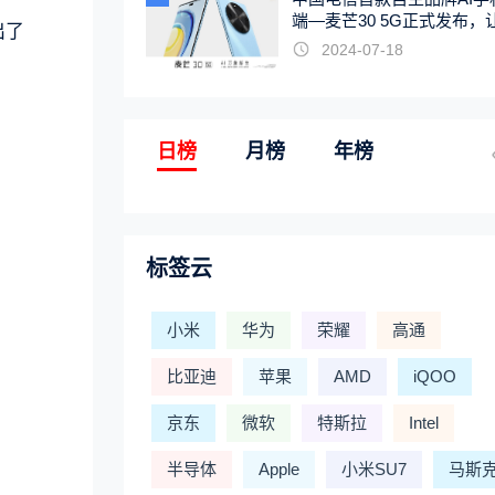
端—麦芒30 5G正式发布，
出了
触手可及
2024-07-18
日榜
月榜
年榜
标签云
小米
华为
荣耀
高通
比亚迪
苹果
AMD
iQOO
京东
微软
特斯拉
Intel
半导体
Apple
小米SU7
马斯