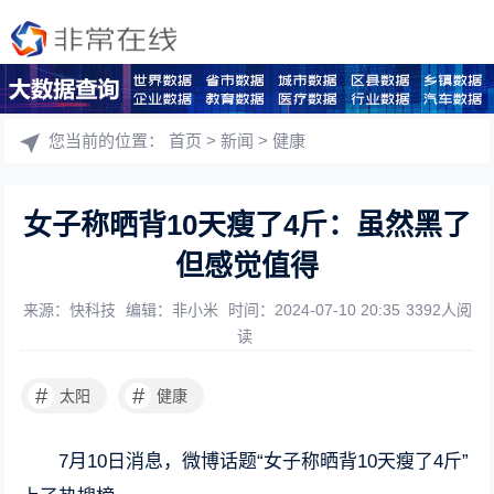
您当前的位置：
首页
>
新闻
>
健康
女子称晒背10天瘦了4斤：虽然黑了
但感觉值得
来源：快科技
编辑：非小米
时间：2024-07-10 20:35
3392人阅
读
#
#
太阳
健康
7月10日消息，微博话题“女子称晒背10天瘦了4斤”