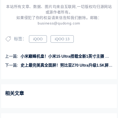
本站所有文章、数据、图片均来自互联网,一切版权均归源网站
或源作者所有。
如果侵犯了你的权益请来信告知我们删除。邮箱：
business@qudong.com
标签：
iQOO
iQOO 13
上一篇:
小米巅峰机皇！小米15 Ultra搭载全新1英寸主摄 配2亿像素长焦
下一篇:
史上最完美真全面屏！努比亚Z70 Ultra升级1.5K屏下方案+主摄可变光圈
相关文章