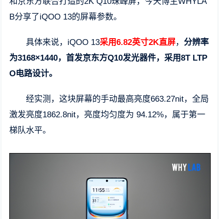
和京东方联合打造的2K Q10珠峰屏，今天博主WHYLA
B分享了iQOO 13的屏幕参数。
具体来说，iQOO 13
采用6.82英寸2K直屏
，
分辨率
为3168×1440，首发京东方Q10发光器件，采用8T LTP
O电路设计。
经实测，这块屏幕的手动最高亮度663.27nit，全局
激发亮度1862.8nit，亮度均匀度为 94.12%，属于第一
梯队水平。