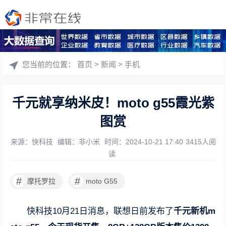
您当前的位置：
首页
>
新闻
>
手机
千元就享纳米皮！moto g55霞光紫
图赏
来源：快科技
编辑：非小米
时间：2024-10-21 17:40
3415人阅
读
#
#
摩托罗拉
moto G55
快科技10月21日消息，联想日前发布了
千元新机m