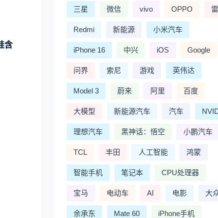
三星
微信
vivo
OPPO
Redmi
新能源
小米汽车
硅含
iPhone 16
中兴
iOS
Google
问界
索尼
游戏
英伟达
Model 3
蔚来
阿里
百度
大模型
新能源汽车
汽车
NVI
理想汽车
黑神话：悟空
小鹏汽车
TCL
丰田
人工智能
鸿蒙
智能手机
笔记本
CPU处理器
宝马
电动车
AI
电影
大
余承东
Mate 60
iPhone手机