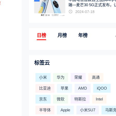
！
端—麦芒30 5G正式发布，
触手可及
2024-07-18
日榜
月榜
年榜
标签云
小米
华为
荣耀
高通
比亚迪
苹果
AMD
iQOO
京东
微软
特斯拉
Intel
半导体
Apple
小米SU7
马斯