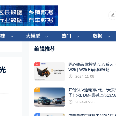
游戏
大模型
热门
数据
编辑推荐
1
匠心臻品 掌控随心 心系天
W光
W25 | W25 Flip闪耀登场
2024-11-08
2
开创SUV油耗3时代，“大宋
了！宋L DM-i震撼上市13.5
起
2024-07-26
3
中国电信首款自主品牌AI手