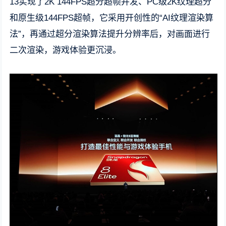
13实现了2K 144FPS超分超帧并发、PC级2K纹理超分
和原生级144FPS超帧，它采用开创性的“AI纹理渲染算
法”，再通过超分渲染算法提升分辨率后，对画面进行
二次渲染，游戏体验更沉浸。