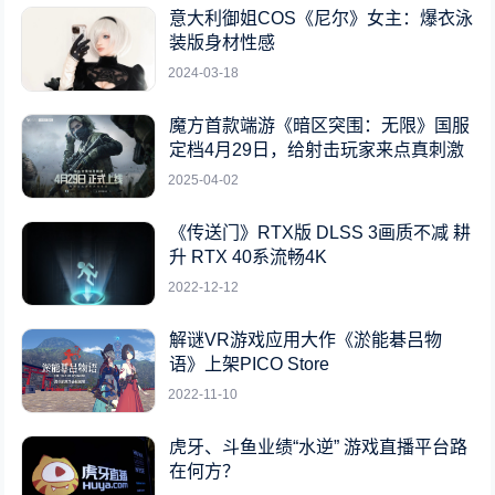
意大利御姐COS《尼尔》女主：爆衣泳
装版身材性感
2024-03-18
魔方首款端游《暗区突围：无限》国服
定档4月29日，给射击玩家来点真刺激
2025-04-02
《传送门》RTX版 DLSS 3画质不减 耕
升 RTX 40系流畅4K
2022-12-12
解谜VR游戏应用大作《淤能碁吕物
语》上架PICO Store
2022-11-10
虎牙、斗鱼业绩“水逆” 游戏直播平台路
在何方？