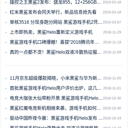
操控之王黑鲨2发布：骁龙855，12+256GB版4199元
2019-03-18
红米黑鲨发布会同天举行，新品信息抢先看
2019-03-18
单核3516 分现身跑分网站 黑鲨游戏手机2凭什么DISS友商？
2019-03-07
上市即热卖，黑鲨Helo重新定义游戏手机
2018-11-29
黑鲨游戏手机口碑爆棚！喜提“2018腾讯年度玩家喜爱品牌”称号
2018-11-19
真的一点都不烫！黑鲨Helo双液冷散热征服重度手机玩家
2018-11-09
11月京东超级爆款揭晓，小米黑鲨与华为新品销量强势霸榜
2018-11-05
首批黑鲨游戏手机Helo用户评价出炉，这几点备受赞誉，太给力
2018-11-01
电竞大咖张大仙带粉开黑 黑鲨游戏手机Helo实际体验超流畅
2018-10-30
黑鲨红魔电竞新机相继来袭，游戏手机如何俘获人心？
2018-10-30
驱动中国昨夜今晨：黑鲨游戏手机Helo发布 高通推出骁龙675
2018-10-24