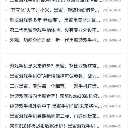
黑鲨游戏手机Helo强势出击 双液冷游戏性能再升级
2018-10-23
“官宣体”火了：小米，黑鲨，魅族纷纷借势宣布新机
2018-10-16
解决游戏党多年“老顽疾”， 黑鲨电竞蓝牙耳机强势出击
2018-09-17
第二代黑鲨游戏手柄体验，没有专业外设不能称为游戏手机!
2018-09-17
外观、功能全面升级！新一代黑鲨游戏手柄、电竞蓝牙耳机图赏
2018-09-14
游戏手机是未来趋势？黑鲨、努比亚斩获京东金机奖畅销游戏手机大奖
2018-08-16
黑鲨游戏手机OTA新增触控可调参数，战力再升级！
2018-08-13
工匠黑鲨，专注每一个细节，一部手机打造玩家的极致体验
2018-08-03
玩游戏就得向黑鲨看齐！荣耀Note10跟进液冷系统
2018-07-31
纯游戏手机外强中干 黑鲨手机们的未来将往何处去？
2018-07-16
黑鲨游戏手机暑期福利第二弹，再送你玩家必备黑科技
2018-07-14
京东618终极战报数据出炉！黑鲨游戏手机捷报连连
2018-06-25