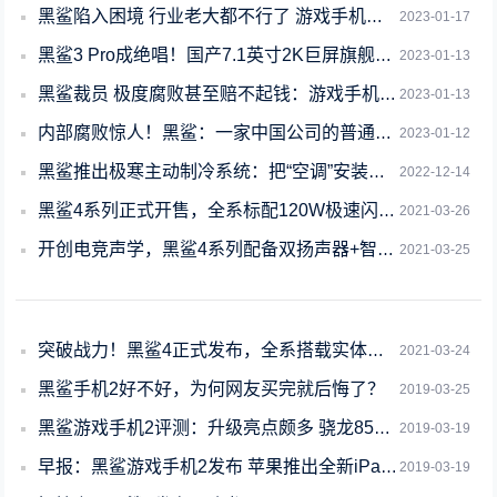
黑鲨陷入困境 行业老大都不行了 游戏手机厂商出路何在？
2023-01-17
黑鲨3 Pro成绝唱！国产7.1英寸2K巨屏旗舰后继无人
2023-01-13
黑鲨裁员 极度腐败甚至赔不起钱：游戏手机还能苟多久？
2023-01-13
内部腐败惊人！黑鲨：一家中国公司的普通失败
2023-01-12
黑鲨推出极寒主动制冷系统：把“空调”安装在手机上
2022-12-14
黑鲨4系列正式开售，全系标配120W极速闪充与磁动力升降肩键
2021-03-26
开创电竞声学，黑鲨4系列配备双扬声器+智能功放+平衡立体声
2021-03-25
突破战力！黑鲨4正式发布，全系搭载实体肩键2499元起
2021-03-24
黑鲨手机2好不好，为何网友买完就后悔了？
2019-03-25
黑鲨游戏手机2评测：升级亮点颇多 骁龙855反而是最不起眼的那个
2019-03-19
早报：黑鲨游戏手机2发布 苹果推出全新iPad Air与iPad mini 5
2019-03-19