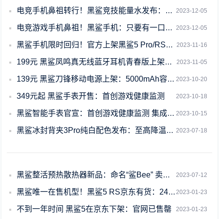
电竞手机鼻祖转行！黑鲨竞技能量水发布：6元/瓶 0脂、0阿斯巴甜
2023-12-05
电竞游戏手机鼻祖！黑鲨手机：只要有一口气还在就要走下去
2023-12-05
黑鲨手机限时回归！官方上架黑鲨5 Pro/RS：骁龙888还卖2999元
2023-11-16
199元 黑鲨凤鸣真无线蓝牙耳机青春版上架：40dB深度降噪
2023-11-05
139元 黑鲨刀锋移动电源上架：5000mAh容量仅9.1mm厚
2023-10-20
349元起 黑鲨手表开售：首创游戏健康监测
2023-10-18
黑鲨智能手表官宣：首创游戏健康监测 集成文心一言
2023-10-15
黑鲨冰封背夹3Pro纯白配色发布：至高降温30℃
2023-07-18
黑鲨整活预热散热器新品：命名“鲨Bee” 卖天价
2023-07-12
黑鲨唯一在售机型！黑鲨5 RS京东有货：2499元
2023-01-23
不到一年时间 黑鲨5在京东下架：官网已售罄
2023-01-23