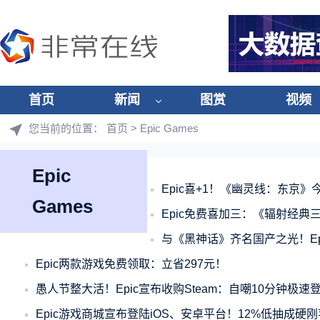
首页
新闻
图赏
视频
您当前的位置：
首页
> Epic Games
Epic
Epic喜+1！《幽灵线：东京》
Games
Epic免费喜加三：《辐射经典
与《黑神话》齐名国产之光！Ep
Epic两款游戏免费领取：立省297元！
愚人节整大活！Epic宣布收购Steam：自嘲10分钟极速
Epic游戏商城宣布登陆iOS、安卓平台！12%低抽成硬