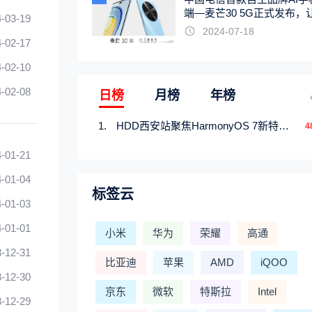
端—麦芒30 5G正式发布，
-03-19
触手可及
2024-07-18
-02-17
-02-10
-02-08
日榜
月榜
年榜
HDD西安站聚焦HarmonyOS 7新特性，解锁从互联到智能的应用开发新范式
4
-01-21
-01-04
标签云
-01-03
-01-01
小米
华为
荣耀
高通
-12-31
比亚迪
苹果
AMD
iQOO
-12-30
京东
微软
特斯拉
Intel
-12-29