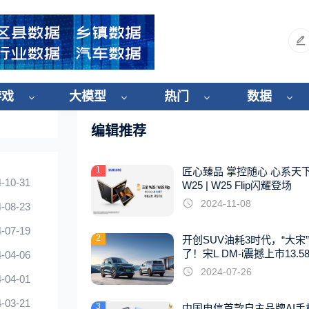
游戏
大模型
热门
数据
编辑推荐
1
匠心臻品 掌控随心 心系天
-10-31
W25 | W25 Flip闪耀登场
2024-11-08
-08-23
-07-19
2
开创SUV油耗3时代，“大宋
了！宋L DM-i震撼上市13.5
-04-06
起
2024-07-26
-04-01
-03-21
3
中国电信首款自主品牌AI手