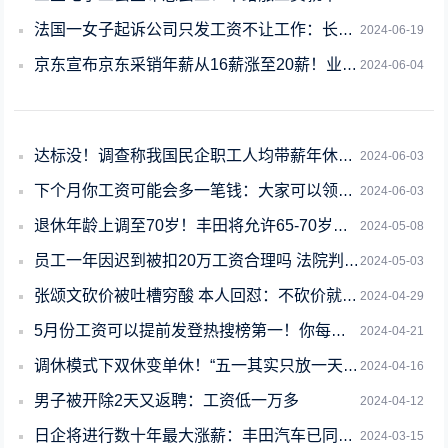
法国一女子起诉公司只发工资不让工作：长达20年致自己抑郁
2024-06-19
京东宣布京东采销年薪从16薪涨至20薪！业绩激励上不封顶
2024-06-04
达标没！调查称我国民企职工人均带薪年休假不足4天 专家称应建立惩罚机制
2024-06-03
下个月你工资可能会多一笔钱：大家可以领防暑降温费
2024-06-03
退休年龄上调至70岁！丰田将允许65-70岁的员工继续工作
2024-05-08
员工一年因迟到被扣20万工资合理吗 法院判了
2024-05-03
张颂文砍价被吐槽穷酸 本人回怼：不砍价就会很帅吗
2024-04-29
5月份工资可以提前发登热搜榜第一！你每个月几号发工资
2024-04-21
调休模式下双休变单休！“五一其实只放一天”引热议：中国假期真的少吗
2024-04-16
男子被开除2天又返聘：工资低一万多
2024-04-12
日企将进行数十年最大涨薪：丰田汽车已同意工会要求
2024-03-15