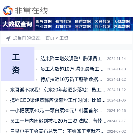
您当前的位置：
首页
> 工资
工
结束降本增效调整！腾讯员工总数逼近11万
2024-11-14
资
员工人数超10万 腾讯最新工资公布：人均年薪超108万
2024-11-13
特斯拉近10万员工薪酬数据首度曝光：马斯克只用一招 低工资也能留住人才
2024-11-12
东哥诚不欺我！京东20年薪逐步落地：员工已证实 2025届校招生也享受
2024-11-12
携程CEO梁建章称应该缩短工作时间：比如一周四天制 可能提高生育率
2024-11-06
一小把菠菜40元 一颗白菜80元！韩国首尔拌饭涨价至平均57元
2024-10-16
员工一年内因迟到被扣20万工资 法院：有悖法律规定、也不符情理
2024-07-17
三星电子工会宣布总罢工：不给涨工资就不上班 还要增加带薪年假
2024-07-02