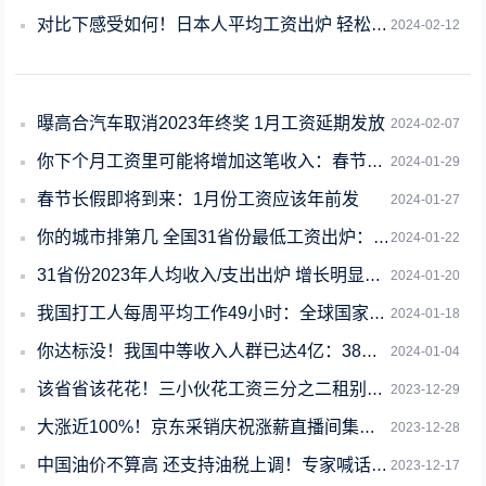
对比下感受如何！日本人平均工资出炉 轻松超2万元：半导体、汽车领域薪资最高
2024-02-12
曝高合汽车取消2023年终奖 1月工资延期发放
2024-02-07
你下个月工资里可能将增加这笔收入：春节加班费别忘了
2024-01-29
春节长假即将到来：1月份工资应该年前发
2024-01-27
你的城市排第几 全国31省份最低工资出炉：上海2690元居首
2024-01-22
31省份2023年人均收入/支出出炉 增长明显：手机均价提高、国产车贵不奇怪
2024-01-20
我国打工人每周平均工作49小时：全球国家工时对比 欧洲干最少
2024-01-18
你达标没！我国中等收入人群已达4亿：38个核心城市企业平均薪酬超1万元
2024-01-04
该省省该花花！三小伙花工资三分之二租别墅住引争议：对生活高品质追求
2023-12-29
大涨近100%！京东采销庆祝涨薪直播间集体打折
2023-12-28
中国油价不算高 还支持油税上调！专家喊话拿着高工资说这话像耍流氓
2023-12-17