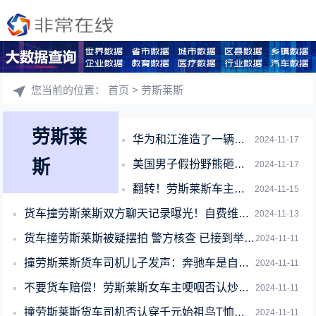
您当前的位置：
首页
> 劳斯莱斯
劳斯莱
华为和江淮造了一辆国产劳斯莱斯 尊界S800大V评价汇总：绝对不比开劳儿差
2024-11-17
斯
美国男子假扮野熊砸劳斯莱斯 骗保超14万美元
2024-11-17
翻转！劳斯莱斯车主已走保险理赔 货车司机面临10万修理费：律师解读
2024-11-15
货车撞劳斯莱斯双方聊天记录曝光！自费维修10万内搞定 货车司机觉得被利用了
2024-11-13
货车撞劳斯莱斯被疑摆拍 警方核查 已接到举报
2024-11-11
撞劳斯莱斯货车司机儿子发声：奔驰车是自己创业买的 没想过装穷不赔
2024-11-11
不要货车赔偿！劳斯莱斯女车主哽咽否认炒作 不会拿亲人生命开玩笑
2024-11-11
撞劳斯莱斯货车司机否认穿千元始祖鸟T恤：双方各种“翻车”网行为引热议
2024-11-11