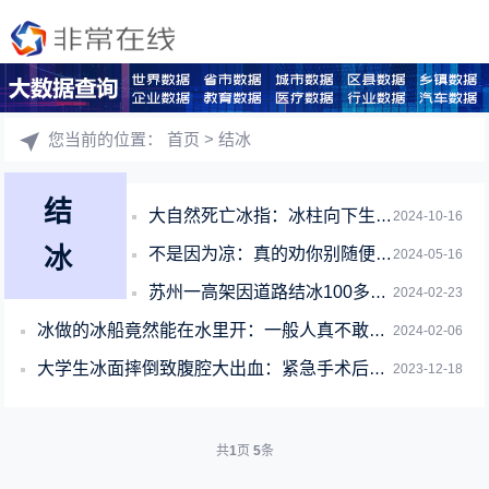
您当前的位置：
首页
> 结冰
结
大自然死亡冰指：冰柱向下生长 来不及逃脱的动物被冰封
2024-10-16
冰
不是因为凉：真的劝你别随便喝加冰的饮料！
2024-05-16
苏州一高架因道路结冰100多辆车相撞：冰面驾车指南收好
2024-02-23
冰做的冰船竟然能在水里开：一般人真不敢试！
2024-02-06
大学生冰面摔倒致腹腔大出血：紧急手术后捡回一命
2023-12-18
共
1
页
5
条