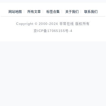
网站地图
所有文章
标签合集
关于我们
联系我们
Copyright © 2000-2024 非常在线 版权所有
京ICP备17065155号-4