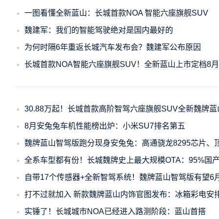
一图看懂全新蓝山：长城首款NOA 智能六座旗舰SUV
魏建军：我们的智能驾驶绝对是国内最好的
为何时隔6年重返长城汽车发布会？魏建军公布原因
长城首款NOA智能六座旗舰SUV！全新蓝山上市定档8月
30.88万起！长城首款高阶智驾六座旗舰SUV全新魏牌
8月安兔兔车机性能榜出炉：小米SU7排名第五
魏牌蓝山智驾版跑分现身安兔兔：高通骁龙8295芯片、
全系车型都有份！长城魏牌史上最大规模OTA：95%国
自带17个传感器+全新智驾系统！魏牌蓝山智驾版有望6
打不过就加入 新款魏牌蓝山内饰官图发布：冰箱彩电安
实锤了！长城城市NOA已经进入路测阶段：蓝山首搭