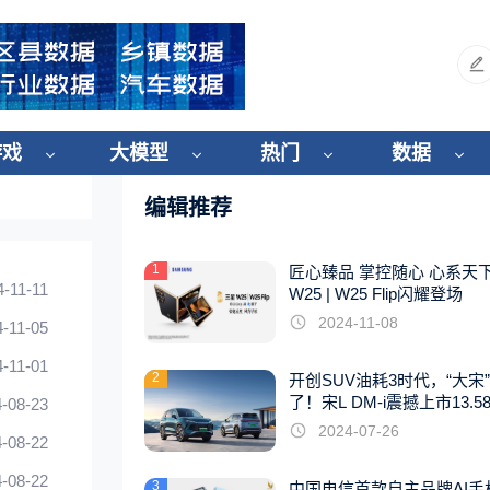
游戏
大模型
热门
数据
编辑推荐
1
匠心臻品 掌控随心 心系天
4-11-11
W25 | W25 Flip闪耀登场
2024-11-08
4-11-05
4-11-01
2
开创SUV油耗3时代，“大宋
了！宋L DM-i震撼上市13.5
-08-23
起
2024-07-26
-08-22
-08-22
3
中国电信首款自主品牌AI手