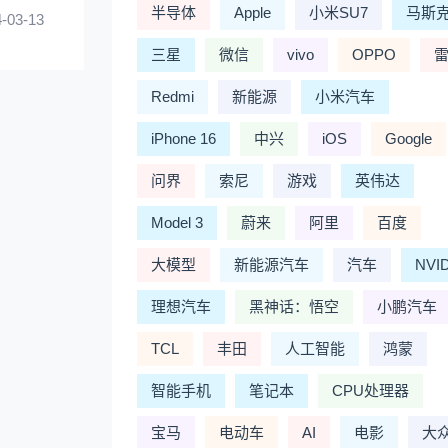
半导体
Apple
小米SU7
马斯
-03-13
三星
微信
vivo
OPPO
Redmi
新能源
小米汽车
iPhone 16
中兴
iOS
Google
问界
索尼
游戏
英伟达
Model 3
蔚来
阿里
百度
大模型
新能源汽车
汽车
NVI
理想汽车
黑神话：悟空
小鹏汽车
TCL
丰田
人工智能
鸿蒙
智能手机
笔记本
CPU处理器
宝马
电动车
AI
电影
大