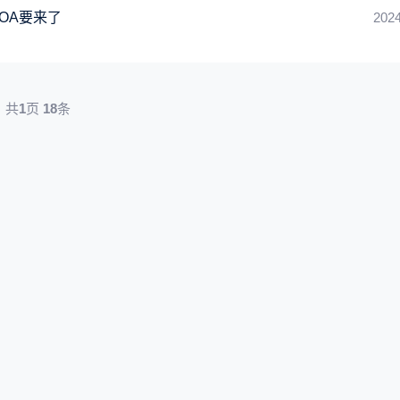
OA要来了
2024
共
1
页
18
条