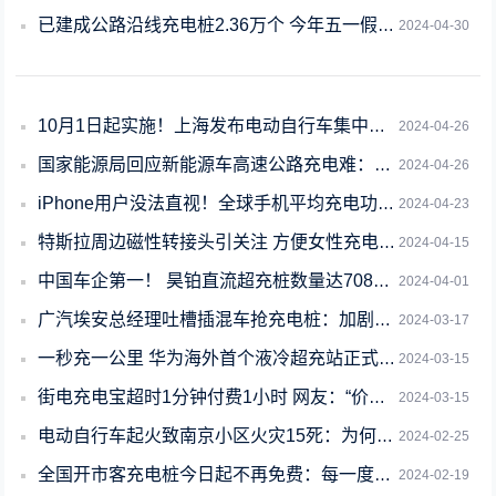
已建成公路沿线充电桩2.36万个 今年五一假期自驾充电还会难吗
2024-04-30
10月1日起实施！上海发布电动自行车集中充电停放场所标准
2024-04-26
国家能源局回应新能源车高速公路充电难：为何一个服务区只有两三个充电桩
2024-04-26
iPhone用户没法直视！全球手机平均充电功率34W：中国轻松达50W
2024-04-23
特斯拉周边磁性转接头引关注 方便女性充电时遇坏人逃离
2024-04-15
中国车企第一！ 昊铂直流超充桩数量达7084根
2024-04-01
广汽埃安总经理吐槽插混车抢充电桩：加剧了补能焦虑
2024-03-17
一秒充一公里 华为海外首个液冷超充站正式上线：开在土耳其
2024-03-15
街电充电宝超时1分钟付费1小时 网友：“价格刺客”
2024-03-15
电动自行车起火致南京小区火灾15死：为何带回家充电禁不掉
2024-02-25
全国开市客充电桩今日起不再免费：每一度电收1.2元 慢充改为正常充
2024-02-19