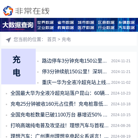
您当前的位置：
首页
> 充电
充
路边停车3分钟充电150公里：深圳首座路侧超充站试运营
2024-11-21
电
停3分钟续航150公里！深圳首座路侧超充站通电试运营
2024-11-21
重庆一华为全液冷超充站上线一年：累计充电超100万度
2024-11-02
全国最大华为全液冷超充站落户昆山：60辆电车可一同上桌吃饭
2024-10-23
充电25分钟被收160元占位费！充电桩靠低额电价高额服务费收割用户
2024-10-18
全国充电桩数量已破1100万台 暴增近50% 你还续航焦虑吗
2024-10-15
打响高端纯电普及攻坚战！理想汽车与首程控股签署合作协议 成立首程超充公司
2024-08-26
理想汽车：广州惠州理想充电起火系谣言！其它品牌新能源车电池热失控引起
2024-08-19