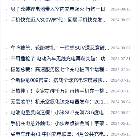
男子改装锂电池带入室内充电起火 行拘十日
2024-08-16
手机快充迈入300W时代！回顾手机快充发展史
2024-08-09
车牌被剪、轮胎被扎！一理想SUV遭恶意破坏：原因唏嘘
2024-08-07
不用插枪了 电动汽车无线充电再获突破：功率高达270千瓦！
2024-07-31
极氪总裁：高速服务区七个充电桩四个增程在充电
2024-07-20
全新极氪009官宣：搭载全球充电速度最快的量产电池 实测10-80%不到11分钟
2024-07-16
上热搜了！专家提醒千万别再给手机充一整夜电了：最好的充电方式是浅充浅放
2024-07-13
无需凑单！机乐堂氮化镓充电器发车：2C1A三口65W快充49元
2024-06-04
电池电量反向造假！小米SU7充满73.6度电池费了87.86度电 网友点赞
2024-06-04
手机充电意外触电：小伙差点被金属十字架项链烤熟
2024-05-15
买电车理由+1 中国充电联盟：4月公共充电桩环比增加6.8万台
2024-05-13