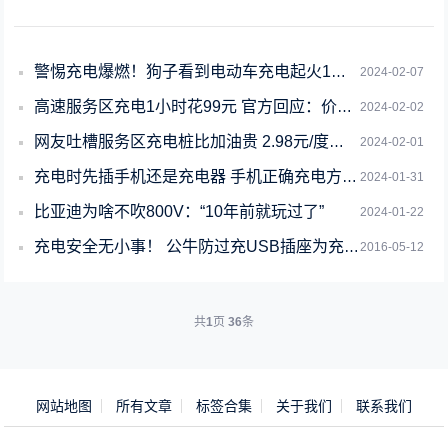
警惕充电爆燃！狗子看到电动车充电起火1秒出击：迅速咬断电线
2024-02-07
高速服务区充电1小时花99元 官方回应：价格按标准执行 当时是高峰期
2024-02-02
网友吐槽服务区充电桩比加油贵 2.98元/度电：官方回应了
2024-02-01
充电时先插手机还是充电器 手机正确充电方式一文看懂
2024-01-31
比亚迪为啥不吹800V：“10年前就玩过了”
2024-01-22
充电安全无小事！ 公牛防过充USB插座为充电安全保驾护航
2016-05-12
共
1
页
36
条
网站地图
所有文章
标签合集
关于我们
联系我们