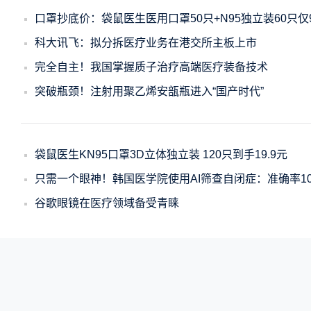
口罩抄底价：袋鼠医生医用口罩50只+N95独立装60只仅9
科大讯飞：拟分拆医疗业务在港交所主板上市
完全自主！我国掌握质子治疗高端医疗装备技术
突破瓶颈！注射用聚乙烯安瓿瓶进入“国产时代”
袋鼠医生KN95口罩3D立体独立装 120只到手19.9元
只需一个眼神！韩国医学院使用AI筛查自闭症：准确率10
谷歌眼镜在医疗领域备受青睐