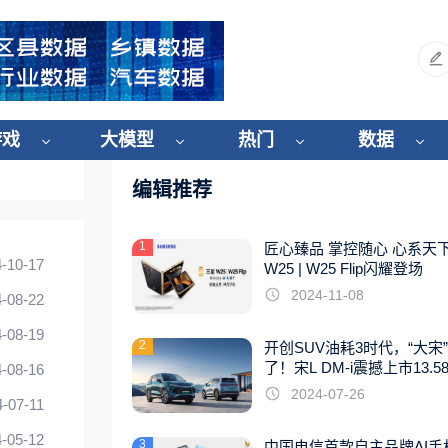
游戏
大模型
热门
数据
编辑推荐
1
匠心臻品 掌控随心 心系天
-10-17
W25 | W25 Flip闪耀登场
2024-11-08
-08-22
-08-19
2
开创SUV油耗3时代，“大宋
了！宋L DM-i震撼上市13.5
-08-16
起
2024-07-26
4-07-11
-05-12
3
中国电信首款自主品牌AI手