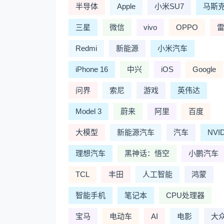
半导体
Apple
小米SU7
马斯
三星
微信
vivo
OPPO
Redmi
新能源
小米汽车
iPhone 16
中兴
iOS
Google
问界
索尼
游戏
英伟达
Model 3
蔚来
阿里
百度
大模型
新能源汽车
汽车
NVI
理想汽车
黑神话：悟空
小鹏汽车
TCL
丰田
人工智能
鸿蒙
智能手机
笔记本
CPU处理器
宝马
电动车
AI
电影
大