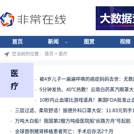
首页
新闻
图赏
视频
您当前的位置：
首页
> 医疗
医
被4岁儿子一遍遍呼唤的癌症妈妈去世：无数
疗
5分钟发热、40℃热敷！云南白药蒸汽眼罩大促
10秒内止血堪比游戏道具！美国FDA批准止
三层过滤、柔软舒适！振德外科口罩大促：11.83元到手1
万吨大白船！我国第2艘万吨级医院船“丝路方舟”号起航
全球首例猪肾移植患者死亡：手术后存活2个月