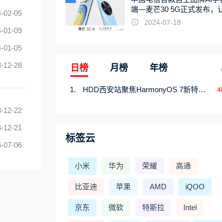
端—麦芒30 5G正式发布，
-02-05
触手可及
2024-07-18
-01-09
-01-05
-12-28
日榜
月榜
年榜
HDD西安站聚焦HarmonyOS 7新特性，解锁从互联到智能的应用开发新范式
4
-12-22
-12-21
标签云
-07-06
小米
华为
荣耀
高通
比亚迪
苹果
AMD
iQOO
京东
微软
特斯拉
Intel