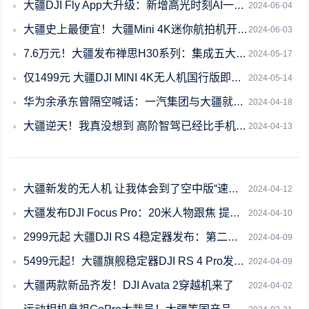
大疆DJI Fly App大升级：新增高光时刻AI一键成片、小人国
2024-06-04
大疆史上最便宜！大疆Mini 4K迷你航拍机开售：1499元
2024-06-03
7.6万元！大疆发布禅思H30系列：集成五大模组 最大400倍变焦
2024-05-17
仅1499元 大疆DJI MINI 4K无人机国行版即将发售：4K 30FPS视
2024-05-14
华为余承东曾隔空喊话：一汽集团与大疆就智能驾驶展开合作
2024-04-18
大疆逆天！我真没想到 高阶智驾已经比手机还便宜了
2024-04-13
大疆新发的无人机 让我体会到了空中版“速度与激情”
2024-04-12
大疆发布DJI Focus Pro：20米人物跟焦 提升2倍
2024-04-10
2999元起 大疆DJI RS 4稳定器发布：第二代原生横竖拍切换
2024-04-09
5499元起！大疆旗舰稳定器DJI RS 4 Pro发布：负载4.5kg 续航2
2024-04-09
大疆两款新品齐发！DJI Avata 2穿越机来了
2024-04-02