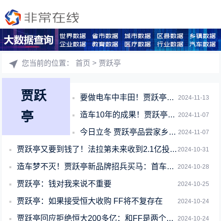
您当前的位置：
首页
> 贾跃亭
贾跃
要做电车中丰田！贾跃亭：与主机厂签署协议 2025年底FX车型首车下线
2024-11-13
亭
造车10年的成果！贾跃亭：法拉第未来已交付14辆FF 91
2024-11-07
今日立冬 贾跃亭品尝家乡的味道：山西十层铜锅
2024-11-07
贾跃亭又要到钱了！法拉第未来收到2.1亿投资款
2024-10-31
造车梦不灭！贾跃亭新品牌招兵买马：首车有望2025年问世
2024-10-28
贾跃亭：钱对我来说不重要
2024-10-25
贾跃亭：如果接受恒大收购 FF将不复存在
2024-10-24
贾跃亭回应拒绝恒大200多亿：和FF是两个完全不同基因的公司
2024-10-24