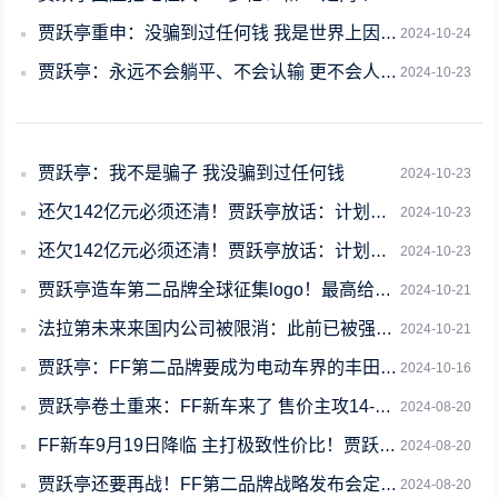
贾跃亭重申：没骗到过任何钱 我是世界上因担保负债最高的人
2024-10-24
贾跃亭：永远不会躺平、不会认输 更不会人间蒸发
2024-10-23
贾跃亭：我不是骗子 我没骗到过任何钱
2024-10-23
还欠142亿元必须还清！贾跃亭放话：计划两年内回国
2024-10-23
还欠142亿元必须还清！贾跃亭放话：计划两年内能回国
2024-10-23
贾跃亭造车第二品牌全球征集logo！最高给3万美元奖励
2024-10-21
法拉第未来来国内公司被限消：此前已被强制执行31万余元
2024-10-21
贾跃亭：FF第二品牌要成为电动车界的丰田 做特斯拉没做到的事情
2024-10-16
贾跃亭卷土重来：FF新车来了 售价主攻14-57万区间
2024-08-20
FF新车9月19日降临 主打极致性价比！贾跃亭：这次做行业引领者、中美汽车桥梁
2024-08-20
贾跃亭还要再战！FF第二品牌战略发布会定档9月19日：极致性价比
2024-08-20