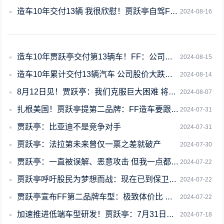
造车10年交付13辆 我很欣慰！贾跃亭自驾FF 91晒照：其它车辆只能看到它的尾
2024-08-16
造车10年贾跃亭交付第13辆车！FF：公司账面资产总额为4.579亿美元
2024-08-15
造车10年累计交付13辆汽车 公司股价大跌！贾跃亭：我们会继续努力、定盈利
2024-08-14
8月12日见！贾跃亭：我们克服巨大困难 将交付第13台FF91
2024-08-07
扎根美国！贾跃亭提第二品牌：FF造车要跟宝马奔驰大众等竞争
2024-07-31
贾跃亭：比亚迪不是竞争对手
2024-07-31
贾跃亭：法拉第未来曾仅一票之差就破产
2024-07-30
贾跃亭：一直被误解、恶意攻击 但我一点都不care
2024-07-22
贾跃亭呼吁股民为梦想而战：现在已到保卫战关键阶段
2024-07-22
贾跃亭宣布FF第二品牌车型：极致体价比 这次大规模放量卖
2024-07-22
加速推进低端车型研发！贾跃亭：7月31日交付第13台车
2024-07-18