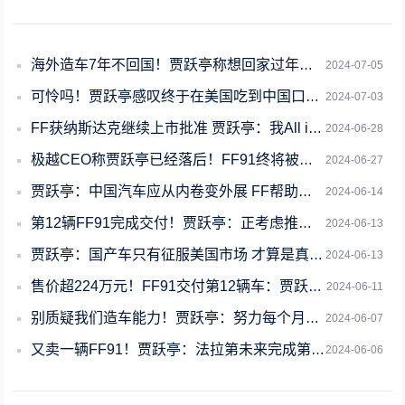
海外造车7年不回国！贾跃亭称想回家过年：想念北京热腾腾的饺子
2024-07-05
可怜吗！贾跃亭感叹终于在美国吃到中国口味鸡腿堡 网友喊话快回来
2024-07-03
FF获纳斯达克继续上市批准 贾跃亭：我All in了自己
2024-06-28
极越CEO称贾跃亭已经落后！FF91终将被丢进时代的垃圾桶
2024-06-27
贾跃亭：中国汽车应从内卷变外展 FF帮助你们征服美国市场
2024-06-14
第12辆FF91完成交付！贾跃亭：正考虑推出第二品牌
2024-06-13
贾跃亭：国产车只有征服美国市场 才算是真正的全球化
2024-06-13
售价超224万元！FF91交付第12辆车：贾跃亭表示力求每月交付1辆
2024-06-11
别质疑我们造车能力！贾跃亭：努力每个月交付一辆FF91新车
2024-06-07
又卖一辆FF91！贾跃亭：法拉第未来完成第12台车的零部件采购
2024-06-06