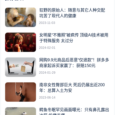
狂野的原始人：随意与其它人种交配
坑苦了现代人的健康
2023-11-03
女明星“不雅照”被疯传 顶级AI技术被用
于特殊服务 太过分
2024-02-01
网购9.9元商品后恶意“仅退款”！拼多多
商家起诉买家赢了：获赔150元
2024-01-29
南非女性臀部巨大 死后仍展出近200
年：总算入土为安
2023-06-14
鳄鱼冬眠罕见画面曝光：只有鼻孔露出