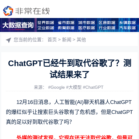
您当前的位置：
首页
>
新闻
>
其他
ChatGPT已经牛到取代谷歌了？测
试结果来了
来源：
#
Google
#
大模型
#
ChatGPT
12月16日消息，人工智能(AI)聊天机器人ChatGPT
的爆红似乎让搜索巨头谷歌有了危机感，但是ChatGPT
真的足以好到取代谷歌了吗？
外媒的测试发现，它现在还无法取代谷歌，但是可