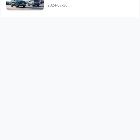
2024-07-26
雷军：小米汽车销售网预计年底覆盖39
城 共计211家
2024-03-29
DeepSeek干穿美股，秦、宋、元改写
格局，9.38万元起上高阶智驾
2025-02-11
全新奥迪A6 Avant实车曝光：设计、智
能、动力三重进化，3月4日全球首发
2025-02-23
年轻人的第一辆轿跑 小米汽车技术发
布会近距离观摩小米SU7
2023-12-28