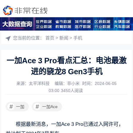
您当前的位置：
首页
>
新闻
>
手机
一加Ace 3 Pro看点汇总：电池最激
进的骁龙8 Gen3手机
来源：太平洋科技
编辑：非小米
时间：2024-06-05
03:00
3450人阅读
#
#
一加
一加Ace
根据最新消息，一加Ace 3 Pro已通过入网许可，