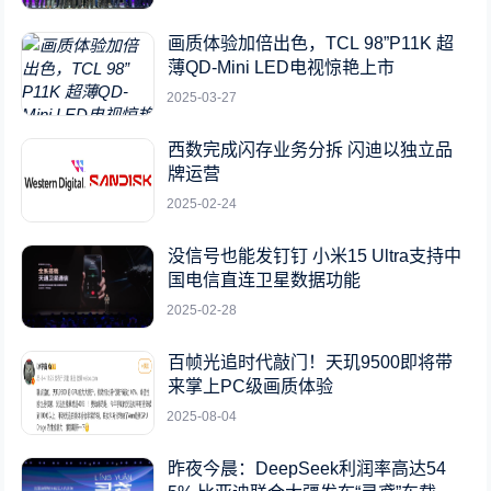
画质体验加倍出色，TCL 98”P11K 超
薄QD-Mini LED电视惊艳上市
2025-03-27
西数完成闪存业务分拆 闪迪以独立品
牌运营
2025-02-24
没信号也能发钉钉 小米15 Ultra支持中
国电信直连卫星数据功能
2025-02-28
百帧光追时代敲门！天玑9500即将带
来掌上PC级画质体验
2025-08-04
昨夜今晨：DeepSeek利润率高达54